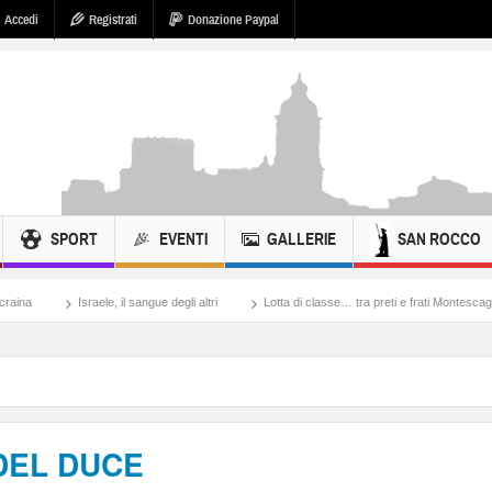
Accedi
Registrati
Donazione Paypal
SPORT
EVENTI
GALLERIE
SAN ROCCO
ele, il sangue degli altri
Lotta di classe… tra preti e frati Montescaglioso
Tonac
DEL DUCE