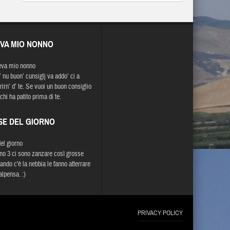
EVA MIO NONNO
eva mio nonno
’ nu buon’ cunsiglj va addo’ ci a
prirn’ d’ te. Se vuoi un buon consiglio
chi ha patito prima di te.
SE DEL GIORNO
del giorno
no 3 ci sono zanzare così grosse
ando c'è la nebbia le fanno atterrare
alpensa. :)
PRIVACY POLICY