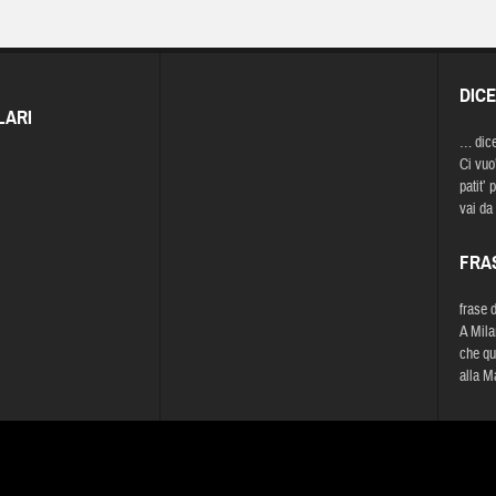
DIC
LARI
… dic
Ci vuo
patit’ 
vai da 
FRA
frase 
A Mila
che qu
alla M