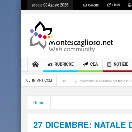
sabato 08 Agosto 2026
Links
Contatti
RUBRICHE
CEA
NOTIZIE
ULTIMI ARTICOLI
Meloni, il lamento al potere
Holodomor, lo sterminio per fame in Ucraina
Isra
Home
27 DICEMBRE: NATALE 