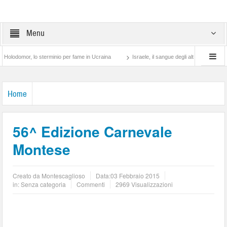
Menu
ame in Ucraina
Israele, il sangue degli altri
Lotta di classe… tra preti e frati M
Home
56^ Edizione Carnevale
Montese
Creato da
Montescaglioso
Data:
03 Febbraio 2015
in: Senza categoria
Commenti
2969 Visualizzazioni