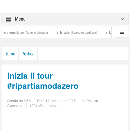
Menu
o per fame in Ucraina
Israele, il sangue degli altri
Lotta di classe… tra preti e
Home
Politica
Inizia il tour
#ripartiamodazero
Creato da
M5S
Data:
17 Settembre 2015
in:
Politica
Commenti
1394 Visualizzazioni