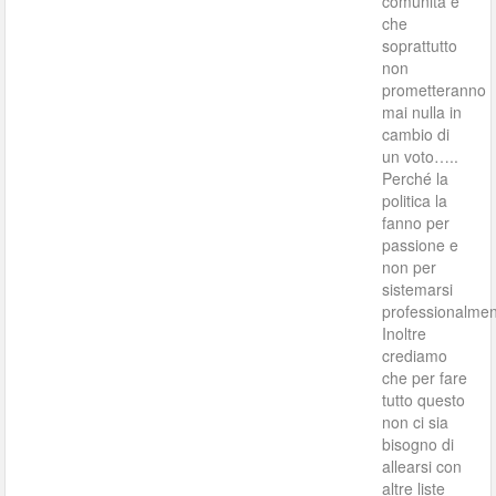
comunità e
che
soprattutto
non
prometteranno
mai nulla in
cambio di
un voto…..
Perché la
politica la
fanno per
passione e
non per
sistemarsi
professionalme
Inoltre
crediamo
che per fare
tutto questo
non ci sia
bisogno di
allearsi con
altre liste