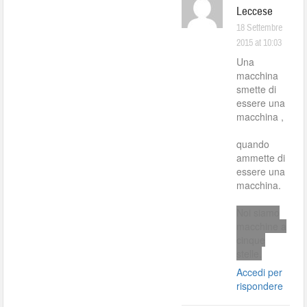
Leccese
18 Settembre
2015 at 10:03
Una
macchina
smette di
essere una
macchina ,
quando
ammette di
essere una
macchina.
Noi siamo
macchine a
cinque
stelle.
Accedi per
rispondere