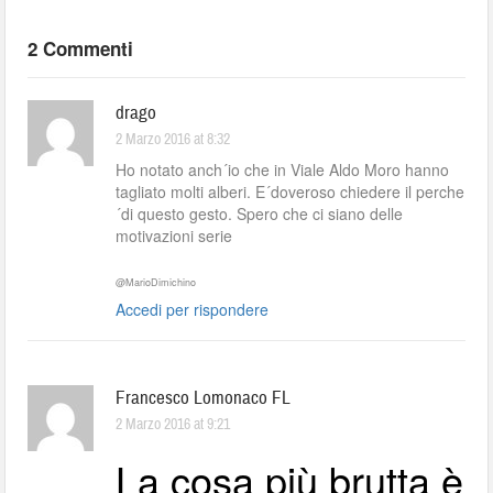
2 Commenti
drago
2 Marzo 2016 at 8:32
Ho notato anch´io che in Viale Aldo Moro hanno
tagliato molti alberi. E´doveroso chiedere il perche
´di questo gesto. Spero che ci siano delle
motivazioni serie
@MarioDimichino
Accedi per rispondere
Francesco Lomonaco FL
2 Marzo 2016 at 9:21
La cosa più brutta è