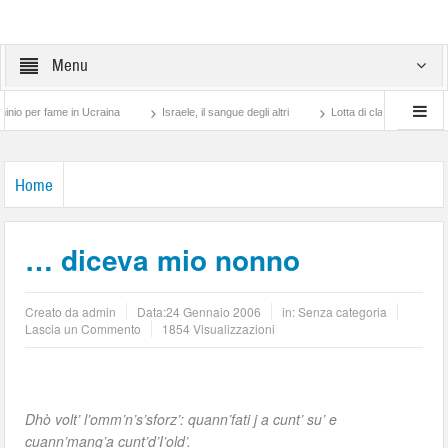
Menu
er fame in Ucraina
Israele, il sangue degli altri
Lotta di classe… tra preti e fra
Home
… diceva mio nonno
Creato da
admin
Data:
24 Gennaio 2006
in: Senza categoria
Lascia un Commento
1854 Visualizzazioni
Dhò volt’ l’omm’n’s’sforz’: quann’fati j a cunt’ su’ e
cuann’mang’a cunt’d’I’old’.