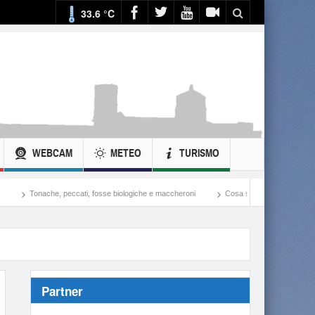
33.6 °C
WEBCAM
METEO
TURISMO
, fosse biologiche e maccheroni
Cosa si potrebbe fare con ciò che si spende nella gue
Partner