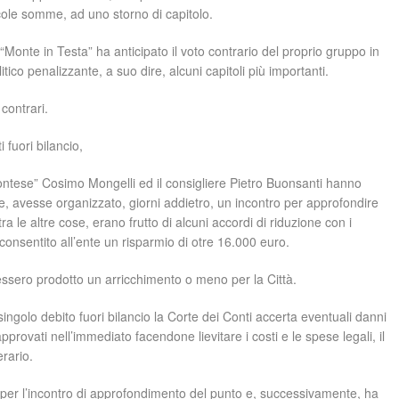
ccole somme, ad uno storno di capitolo.
“Monte in Testa” ha anticipato il voto contrario del proprio gruppo in
ico penalizzante, a suo dire, alcuni capitoli più importanti.
contrari.
 fuori bilancio,
ontese” Cosimo Mongelli ed il consigliere Pietro Buonsanti hanno
e, avesse organizzato, giorni addietro, un incontro per approfondire
ra le altre cose, erano frutto di alcuni accordi di riduzione con i
o consentito all’ente un risparmio di otre 16.000 euro.
vessero prodotto un arricchimento o meno per la Città.
singolo debito fuori bilancio la Corte dei Conti accerta eventuali danni
pprovati nell’immediato facendone lievitare i costi e le spese legali, il
rario.
a per l’incontro di approfondimento del punto e, successivamente, ha