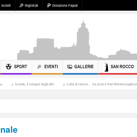
Accedi
Registrati
Donazione Paypal
SPORT
EVENTI
GALLERIE
SAN ROCCO
 degli altri
Lotta di classe… tra preti e frati Montescaglioso
Tonache, peccati
nale