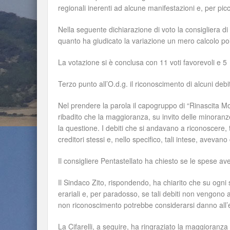
regionali inerenti ad alcune manifestazioni e, per pi
Nella seguente dichiarazione di voto la consigliera di 
quanto ha giudicato la variazione un mero calcolo polit
La votazione si è conclusa con 11 voti favorevoli e 5 
Terzo punto all’O.d.g. il riconoscimento di alcuni debiti
Nel prendere la parola il capogruppo di “Rinascita M
ribadito che la maggioranza, su invito delle minoranz
la questione. I debiti che si andavano a riconoscere, t
creditori stessi e, nello specifico, tali intese, avevan
Il consigliere Pentastellato ha chiesto se le spese a
Il Sindaco Zito, rispondendo, ha chiarito che su ogni 
erariali e, per paradosso, se tali debiti non vengono a
non riconoscimento potrebbe considerarsi danno all’e
La Cifarelli, a seguire, ha ringraziato la maggioranz