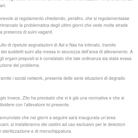
ari.
orevole al regolamento chiedendo, peraltro, che si regolamentasse
rimarcato la problematica degli ultimi giorni che vede molte strade
la presenza di suini vaganti.
ito di ripetute segnalazioni di Asl e Nas ha intimato, tramite
 dei suddetti suini alla messa in sicurezza dell’area di allevamento. A
agli organi preposti si è constatato che tale ordinanza sia stata evasa
luzione del problema.
i tramite i social network, presenta delle serie situazioni di degrado
io invece, Zito ha precisato che vi è già una normativa e che si
idere con l’allevatore ivi presente.
annunciato che nei giorni a seguire sarà inaugurata un’area
ani, si installeranno dei cestini ad uso esclusivo per le deiezioni
sterilizzazione e di microchippatura.