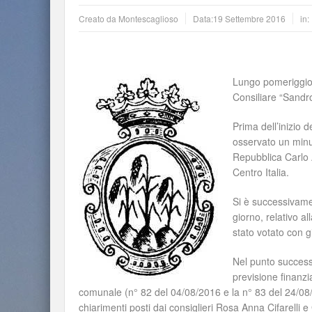
Creato da
Montescaglioso
Data:
19 Settembre 2016
in:
Lungo pomeriggio
Consiliare “Sandro
Prima dell’inizio d
osservato un minu
Repubblica Carlo A
Centro Italia.
Si è successivamen
giorno, relativo a
stato votato con 
Nel punto successi
previsione finanzia
comunale (n° 82 del 04/08/2016 e la n° 83 del 24/08/
chiarimenti posti dai consiglieri Rosa Anna Cifarelli e