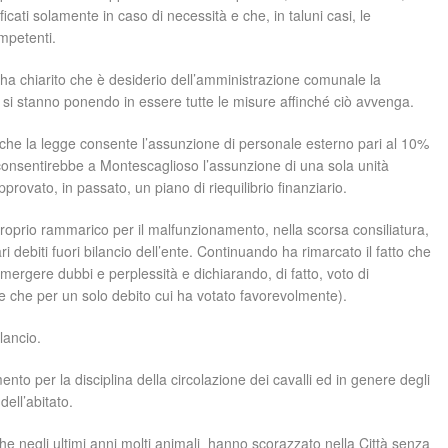
tificati solamente in caso di necessità e che, in taluni casi, le
mpetenti.
a chiarito che è desiderio dell’amministrazione comunale la
he si stanno ponendo in essere tutte le misure affinché ciò avvenga.
to che la legge consente l’assunzione di personale esterno pari al 10%
consentirebbe a Montescaglioso l’assunzione di una sola unità
pprovato, in passato, un piano di riequilibrio finanziario.
l proprio rammarico per il malfunzionamento, nella scorsa consiliatura,
debiti fuori bilancio dell’ente. Continuando ha rimarcato il fatto che
emergere dubbi e perplessità e dichiarando, di fatto, voto di
e che per un solo debito cui ha votato favorevolmente).
lancio.
nto per la disciplina della circolazione dei cavalli ed in genere degli
ell’abitato.
che negli ultimi anni molti animali hanno scorazzato nella Città senza