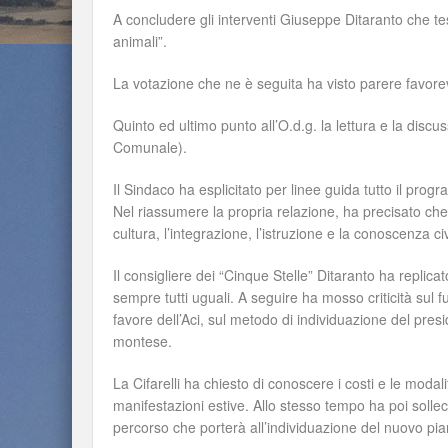
A concludere gli interventi Giuseppe Ditaranto che te
animali”.
La votazione che ne è seguita ha visto parere favore
Quinto ed ultimo punto all’O.d.g. la lettura e la dis
Comunale).
Il Sindaco ha esplicitato per linee guida tutto il pro
Nel riassumere la propria relazione, ha precisato che
cultura, l’integrazione, l’istruzione e la conoscenza ci
Il consigliere dei “Cinque Stelle” Ditaranto ha repli
sempre tutti uguali. A seguire ha mosso criticità sul fu
favore dell’Aci, sul metodo di individuazione del pres
montese.
La Cifarelli ha chiesto di conoscere i costi e le modal
manifestazioni estive. Allo stesso tempo ha poi sollecit
percorso che porterà all’individuazione del nuovo pian