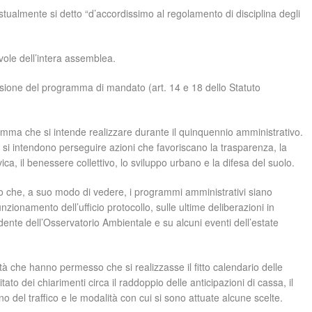
stualmente si detto “d’accordissimo al regolamento di disciplina degli
vole dell’intera assemblea.
cussione del programma di mandato (art. 14 e 18 dello Statuto
gramma che si intende realizzare durante il quinquennio amministrativo.
 si intendono perseguire azioni che favoriscano la trasparenza, la
vica, il benessere collettivo, lo sviluppo urbano e la difesa del suolo.
cato che, a suo modo di vedere, i programmi amministrativi siano
nzionamento dell’ufficio protocollo, sulle ultime deliberazioni in
idente dell’Osservatorio Ambientale e su alcuni eventi dell’estate
ità che hanno permesso che si realizzasse il fitto calendario delle
ato dei chiarimenti circa il raddoppio delle anticipazioni di cassa, il
o del traffico e le modalità con cui si sono attuate alcune scelte.