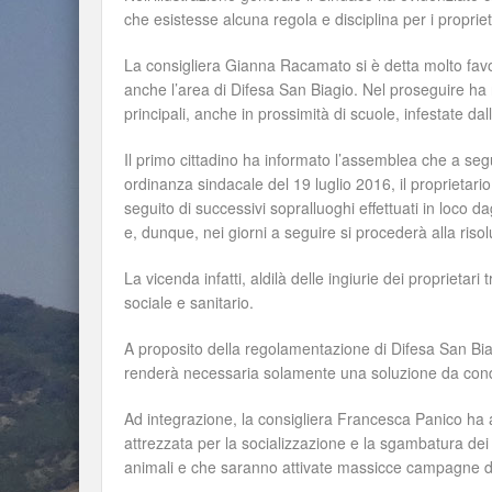
che esistesse alcuna regola e disciplina per i propriet
La consigliera Gianna Racamato si è detta molto fav
anche l’area di Difesa San Biagio. Nel proseguire ha 
principali, anche in prossimità di scuole, infestate dal
Il primo cittadino ha informato l’assemblea che a segu
ordinanza sindacale del 19 luglio 2016, il proprietario
seguito di successivi sopralluoghi effettuati in loco d
e, dunque, nei giorni a seguire si procederà alla riso
La vicenda infatti, aldilà delle ingiurie dei proprietar
sociale e sanitario.
A proposito della regolamentazione di Difesa San Biag
renderà necessaria solamente una soluzione da condiv
Ad integrazione, la consigliera Francesca Panico ha 
attrezzata per la socializzazione e la sgambatura dei c
animali e che saranno attivate massicce campagne di 