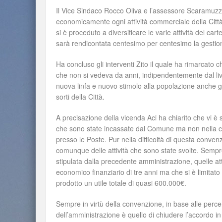
Il Vice Sindaco Rocco Oliva e l’assessore Scaramuzzo 
economicamente ogni attività commerciale della Città, 
si è proceduto a diversificare le varie attività del cart
sarà rendicontata centesimo per centesimo la gest
Ha concluso gli interventi Zito il quale ha rimarcato ch
che non si vedeva da anni, indipendentemente dal livell
nuova linfa e nuovo stimolo alla popolazione anche gra
sorti della Città.
A precisazione della vicenda Aci ha chiarito che vi è
che sono state incassate dal Comune ma non nella c
presso le Poste. Pur nella difficoltà di questa conve
comunque delle attività che sono state svolte. Semp
stipulata dalla precedente amministrazione, quelle a
economico finanziario di tre anni ma che si è limitat
prodotto un utile totale di quasi 600.000€.
Sempre in virtù della convenzione, in base alle percent
dell’amministrazione è quello di chiudere l’accordo i