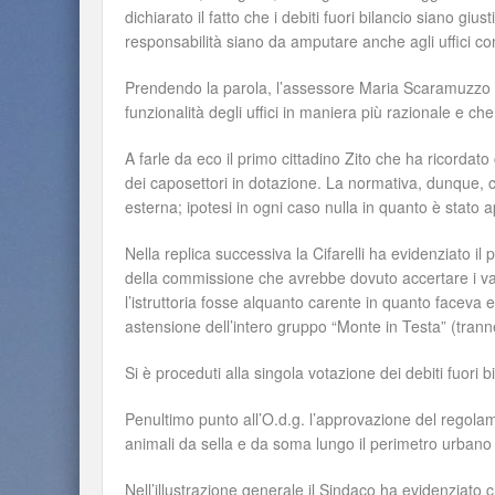
dichiarato il fatto che i debiti fuori bilancio siano gius
responsabilità siano da amputare anche agli uffici co
Prendendo la parola, l’assessore Maria Scaramuzzo h
funzionalità degli uffici in maniera più razionale e c
A farle da eco il primo cittadino Zito che ha ricorda
dei caposettori in dotazione. La normativa, dunque, 
esterna; ipotesi in ogni caso nulla in quanto è stato a
Nella replica successiva la Cifarelli ha evidenziato i
della commissione che avrebbe dovuto accertare i vari 
l’istruttoria fosse alquanto carente in quanto faceva 
astensione dell’intero gruppo “Monte in Testa” (trann
Si è proceduti alla singola votazione dei debiti fuori bi
Penultimo punto all’O.d.g. l’approvazione del regolame
animali da sella e da soma lungo il perimetro urbano d
Nell’illustrazione generale il Sindaco ha evidenziato 