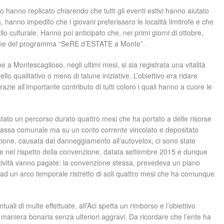
hanno replicato chiarendo che tutti gli eventi estivi hanno aiutato
hanno impedito che i giovani preferissero le località limitrofe e che
ello culturale. Hanno poi anticipato che, nei primi giorni di ottobre,
ione del programma “SeRE d’ESTATE a Monte”.
e a Montescaglioso, negli ultimi mesi, si sia registrata una vitalità
o qualitativo o meno di talune iniziative. L’obiettivo era ridare
zie all’importante contributo di tutti coloro i quali hanno a cuore le
 stato un percorso durato quattro mesi che ha portato a delle risorse
assa comunale ma su un conto corrente vincolato e depositato
nzione, causata dal danneggiamento all’autovelox, ci sono state
re nel rispetto della convenzione, datata settembre 2015 e dunque
ttività vanno pagate: la convenzione stessa, prevedeva un piano
o ad un arco temporale ristretto di soli quattro mesi che ha comunque
uali di multe effettuate, all’Aci spetta un rimborso e l’obiettivo
n maniera bonaria senza ulteriori aggravi. Da ricordare che l’ente ha