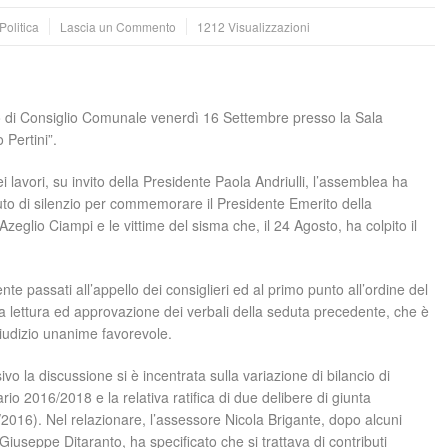
Politica
Lascia un Commento
1212 Visualizzazioni
 di Consiglio Comunale venerdì 16 Settembre presso la Sala
 Pertini”.
ei lavori, su invito della Presidente Paola Andriulli, l’assemblea ha
to di silenzio per commemorare il Presidente Emerito della
zeglio Ciampi e le vittime del sisma che, il 24 Agosto, ha colpito il
te passati all’appello dei consiglieri ed al primo punto all’ordine del
lla lettura ed approvazione dei verbali della seduta precedente, che è
giudizio unanime favorevole.
vo la discussione si è incentrata sulla variazione di bilancio di
rio 2016/2018 e la relativa ratifica di due delibere di giunta
2016). Nel relazionare, l’assessore Nicola Brigante, dopo alcuni
 Giuseppe Ditaranto, ha specificato che si trattava di contributi