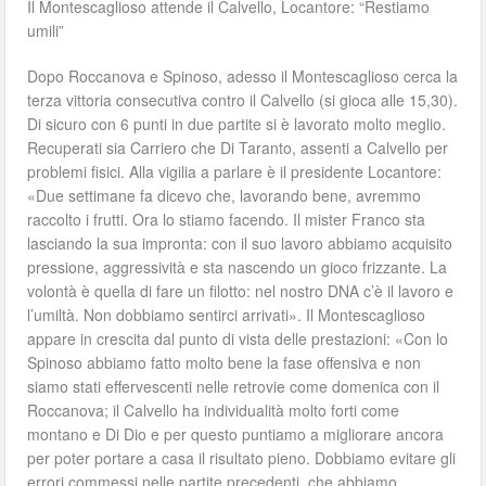
Il Montescaglioso attende il Calvello, Locantore: “Restiamo
umili”
Dopo Roccanova e Spinoso, adesso il Montescaglioso cerca la
terza vittoria consecutiva contro il Calvello (si gioca alle 15,30).
Di sicuro con 6 punti in due partite si è lavorato molto meglio.
Recuperati sia Carriero che Di Taranto, assenti a Calvello per
problemi fisici. Alla vigilia a parlare è il presidente Locantore:
«Due settimane fa dicevo che, lavorando bene, avremmo
raccolto i frutti. Ora lo stiamo facendo. Il mister Franco sta
lasciando la sua impronta: con il suo lavoro abbiamo acquisito
pressione, aggressività e sta nascendo un gioco frizzante. La
volontà è quella di fare un filotto: nel nostro DNA c’è il lavoro e
l’umiltà. Non dobbiamo sentirci arrivati». Il Montescaglioso
appare in crescita dal punto di vista delle prestazioni: «Con lo
Spinoso abbiamo fatto molto bene la fase offensiva e non
siamo stati effervescenti nelle retrovie come domenica con il
Roccanova; il Calvello ha individualità molto forti come
montano e Di Dio e per questo puntiamo a migliorare ancora
per poter portare a casa il risultato pieno. Dobbiamo evitare gli
errori commessi nelle partite precedenti, che abbiamo