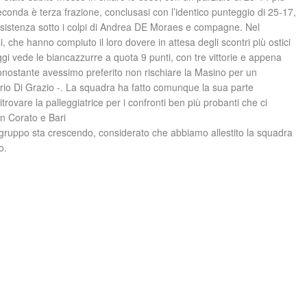
onda è terza frazione, conclusasi con l’identico punteggio di 25-17,
esistenza sotto i colpi di Andrea DE Moraes e compagne. Nel
, che hanno compiuto il loro dovere in attesa degli scontri più ostici
oggi vede le biancazzurre a quota 9 punti, con tre vittorie e appena
nonostante avessimo preferito non rischiare la Masino per un
rio Di Grazio -. La squadra ha fatto comunque la sua parte
trovare la palleggiatrice per i confronti ben più probanti che ci
on Corato e Bari
 gruppo sta crescendo, considerato che abbiamo allestito la squadra
o.