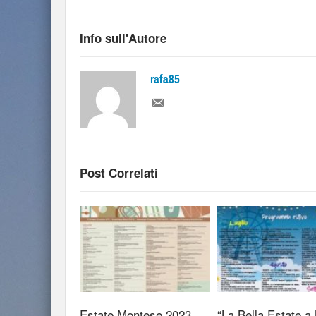
Info sull'Autore
rafa85
Post Correlati
Estate Montese 2023
“La Bella Estate a