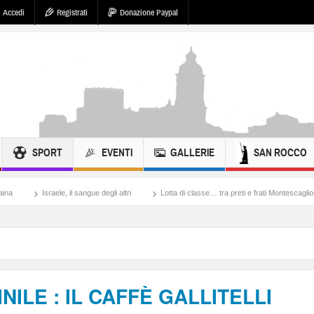
Accedi
Registrati
Donazione Paypal
SPORT
EVENTI
GALLERIE
SAN ROCCO
 il sangue degli altri
Lotta di classe… tra preti e frati Montescaglioso
Tonache,
NILE : IL CAFFÈ GALLITELLI