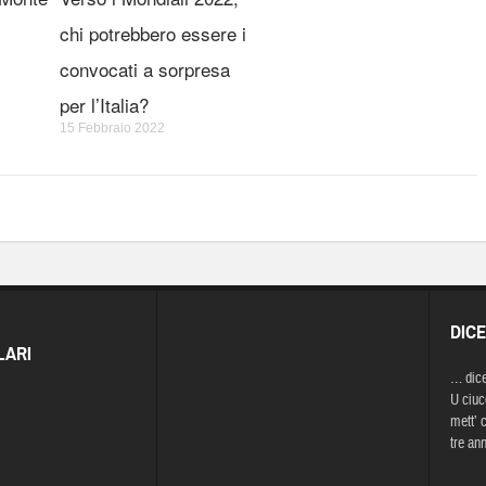
chi potrebbero essere i
convocati a sorpresa
per l’Italia?
15 Febbraio 2022
DIC
LARI
… dic
U ciucc
mett’ 
tre ann