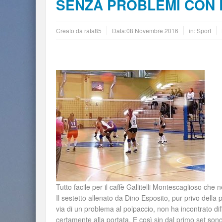
SENZA PROBLEMI CON 
Creato da
rafa85
Data:
08 Novembre 2016
in:
Sport
Tutto facile per il caffè Gallitelli Montescaglioso che
Il sestetto allenato da Dino Esposito, pur privo dell
via di un problema al polpaccio, non ha incontrato di
certamente alla portata. E così sin dal primo set son