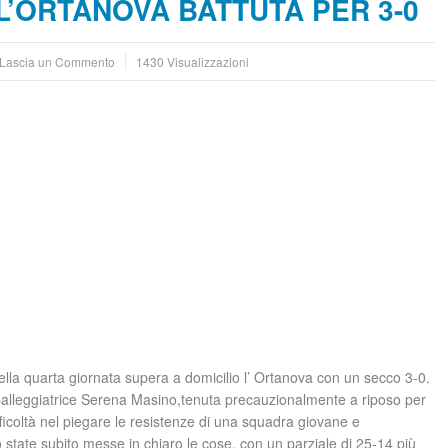
L’ORTANOVA BATTUTA PER 3-0
Lascia un Commento
1430 Visualizzazioni
 nella quarta giornata supera a domicilio l’ Ortanova con un secco 3-0.
a palleggiatrice Serena Masino,tenuta precauzionalmente a riposo per
fficoltà nel piegare le resistenze di una squadra giovane e
o state subito messe in chiaro le cose, con un parziale di 25-14 più