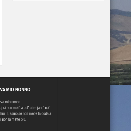
EVA MIO NONNO
eva mio nonno
j ci non mett’ a cot’ a tre jann’ nol’
chiu’. L’asino se non mette la coda a
i non la mette più.