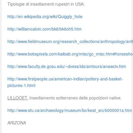
Tipologie di insediamenti rupestri in USA:
http://en.wikipedia.org/wiki/Quiggly_hole
http://williamcalvin.com/bk6/bk6ch5.htm
http://www.fieldmuseum.org/research_collections/anthropology/an
http://www.bobspixels.com/kaibab.org/misc/gc_misc.htm#horses
http://www.faculty.de.gcsu.edu/~dvess/ids/amtours/anawciv.htm
http://www.firstpeople.us/american-indian/pottery-and-basket-
pictures-1.html
LILLOOET.
Insediamento sotterraneo delle popolzioni native.
http://www.sfu.ca/archaeology/museum/bc/keat_src/k000001a.htm
ARIZONA