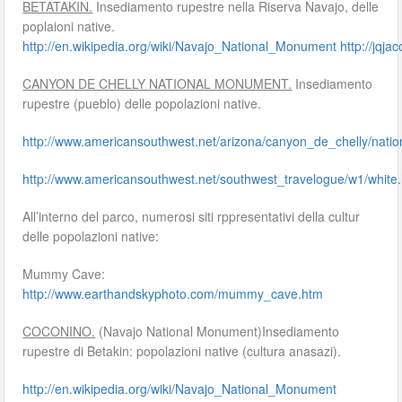
BETATAKIN.
Insediamento rupestre nella Riserva Navajo, delle
poplaioni native.
http://en.wikipedia.org/wiki/Navajo_National_Monument
http://jqja
CANYON DE CHELLY NATIONAL MONUMENT.
Insediamento
rupestre (pueblo) delle popolazioni native.
http://www.americansouthwest.net/arizona/canyon_de_chelly/nat
http://www.americansouthwest.net/southwest_travelogue/w1/white.
All’interno del parco, numerosi siti rppresentativi della cultur
delle popolazioni native:
Mummy Cave:
http://www.earthandskyphoto.com/mummy_cave.htm
COCONINO.
(Navajo National Monument)Insediamento
rupestre di Betakin: popolazioni native (cultura anasazi).
http://en.wikipedia.org/wiki/Navajo_National_Monument