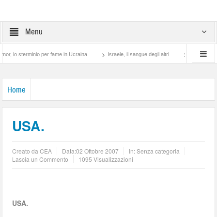
Menu
minio per fame in Ucraina
Israele, il sangue degli altri
Lotta di classe… tra pre
Home
USA.
Creato da
CEA
Data:
02 Ottobre 2007
in: Senza categoria
Lascia un Commento
1095 Visualizzazioni
USA.