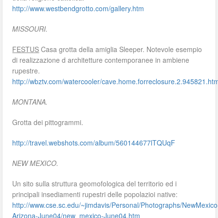
http://www.westbendgrotto.com/gallery.htm
MISSOURI.
FESTUS
Casa grotta della amiglia Sleeper. Notevole esempio
di realizzazione d architetture contemporanee in ambiene
rupestre.
http://wbztv.com/watercooler/cave.home.forreclosure.2.945821.htm
MONTANA.
Grotta dei pittogrammi.
http://travel.webshots.com/album/560144677lTQUqF
NEW MEXICO.
Un sito sulla struttura geomofologica del territorio ed i
principali insediamenti rupestri delle popolazioi native:
http://www.cse.sc.edu/~jimdavis/Personal/Photographs/NewMexico
Arizona-June04/new_mexico-June04.htm