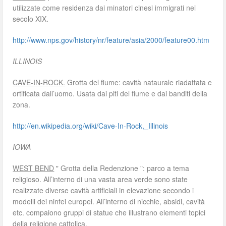
utilizzate come residenza dai minatori cinesi immigrati nel
secolo XIX.
http://www.nps.gov/history/nr/feature/asia/2000/feature00.htm
ILLINOIS
CAVE-IN-ROCK.
Grotta del fiume: cavità nataurale riadattata e
ortificata dall’uomo. Usata dai piti del fiume e dai banditi della
zona.
http://en.wikipedia.org/wiki/Cave-In-Rock,_Illinois
IOWA
WEST BEND
" Grotta della Redenzione ": parco a tema
religioso. All’interno di una vasta area verde sono state
realizzate diverse cavità artificiali in elevazione secondo i
modelli dei ninfei europei. All’interno di nicchie, absidi, cavità
etc. compaiono gruppi di statue che illustrano elementi topici
della religione cattolica.