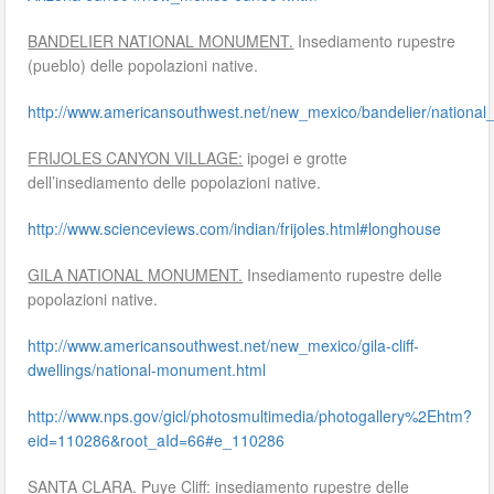
BANDELIER NATIONAL MONUMENT.
Insediamento rupestre
(pueblo) delle popolazioni native.
http://www.americansouthwest.net/new_mexico/bandelier/nationa
FRIJOLES CANYON VILLAGE:
ipogei e grotte
dell’insediamento delle popolazioni native.
http://www.scienceviews.com/indian/frijoles.html#longhouse
GILA NATIONAL MONUMENT.
Insediamento rupestre delle
popolazioni native.
http://www.americansouthwest.net/new_mexico/gila-cliff-
dwellings/national-monument.html
http://www.nps.gov/gicl/photosmultimedia/photogallery%2Ehtm?
eid=110286&root_aId=66#e_110286
SANTA CLARA.
Puye Cliff: insediamento rupestre delle