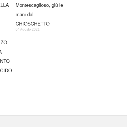
ELLA
Montescaglioso, giù le
mani dal
CHIOSCHETTO
04 Agosto 2021
NZO
A
ANTO
ECIDO