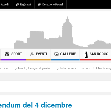
Accedi
Registrati
Donazione Paypal
SPORT
EVENTI
GALLERIE
SAN ROCCO
 il sangue degli altri
Lotta di classe… tra preti e frati Montescaglioso
Tonache,
erendum del 4 dicembre