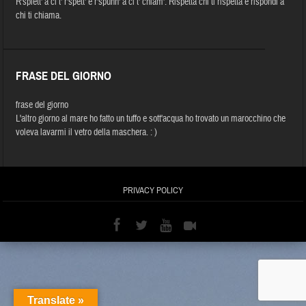
R'spiett' a ci t' r'spett' e r'spunn' a ci t' chiam'. Rispetta chi ti rispetta e rispondi a
chi ti chiama.
FRASE DEL GIORNO
frase del giorno
L'altro giorno al mare ho fatto un tuffo e sott'acqua ho trovato un marocchino che
voleva lavarmi il vetro della maschera. : )
PRIVACY POLICY
Translate »