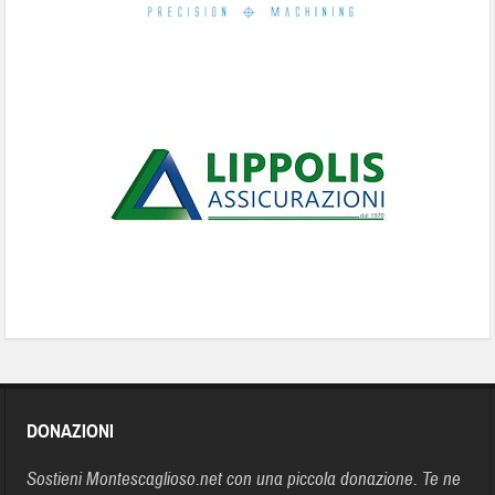
DONAZIONI
Sostieni Montescaglioso.net con una piccola donazione. Te ne