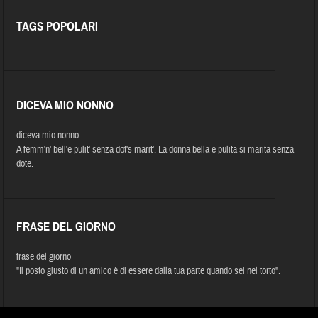
TAGS POPOLARI
DICEVA MIO NONNO
diceva mio nonno
A femm'n' bell'e pulit' senza dot's marit'. La donna bella e pulita si marita senza
dote.
FRASE DEL GIORNO
frase del giorno
"Il posto giusto di un amico è di essere dalla tua parte quando sei nel torto".