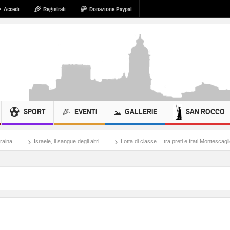
Accedi
Registrati
Donazione Paypal
SPORT
EVENTI
GALLERIE
SAN ROCCO
 il sangue degli altri
Lotta di classe… tra preti e frati Montescaglioso
Tonache,