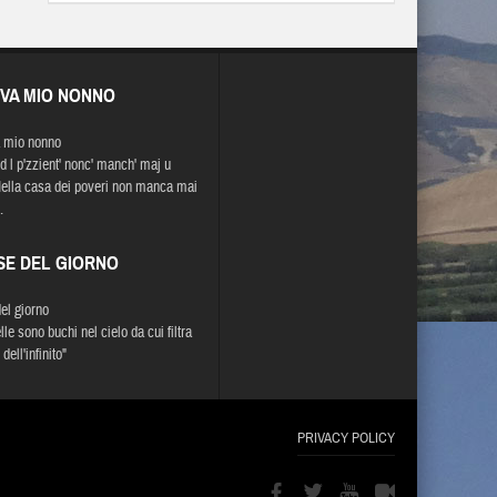
EVA MIO NONNO
 mio nonno
 d l p'zzient' nonc' manch' maj u
Nella casa dei poveri non manca mai
.
SE DEL GIORNO
del giorno
lle sono buchi nel cielo da cui filtra
 dell'infinito"
PRIVACY POLICY