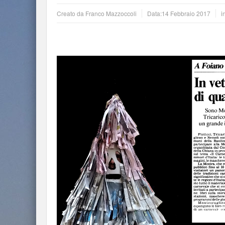
Creato da
Franco Mazzoccoli
Data:
14 Febbraio 2017
i