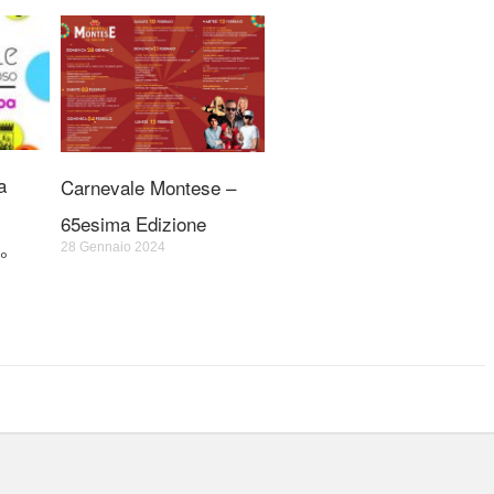
a
Carnevale Montese –
65esima Edizione
28 Gennaio 2024
°