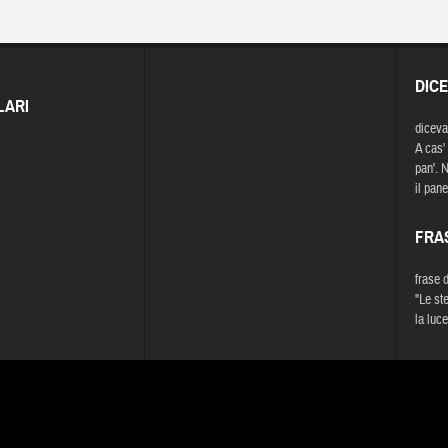
DIC
LARI
diceva
A cas'
pan'. 
il pane
FRA
frase 
"Le ste
la luce