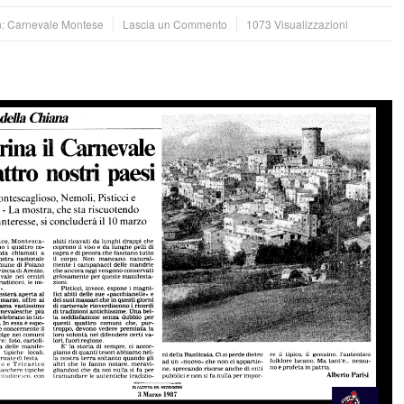
n:
Carnevale Montese
Lascia un Commento
1073 Visualizzazioni