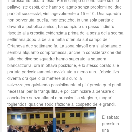
interessante testa a testa. Poi in campo ci sono state solo le
pallavoliste ospiti, che hanno dilagato senza problemi nei due
parziali successivi, vinti agevolmente a 15 e 10. Una squadra
non pervenuta, quella, montese,che, in una sola partita e
davanti al pubblico amico , ha compiuto un passo indietro
rispetto alla crescita evidenziata prima della sosta della scorsa
settimana,dopo la bella e netta ottenuta sul campo dell’
Ortanova due settimane fa. La zona playoff ora si allontana e
sembra alquanto compromessa, anche in considerazione del
fatto che diverse squadre hanno superato la squadra
biancazzurra, ora in ottava posizione, e lo stesso corato si e
portato pericolosamente avvicinato a meno uno. L’obbiettivo
diventa ora quello di mettere al sicuro la
salvezza,conquistando possibilmente al piu’ presto quei punti
necessari per la tranquillita’, e poi cominciare a pensare di
concludere senza affanni e pressioni la stagione, magari
togliendosi qualche soddisfazione al cospetto delle grandi.
E’ sabato
prossimo
una