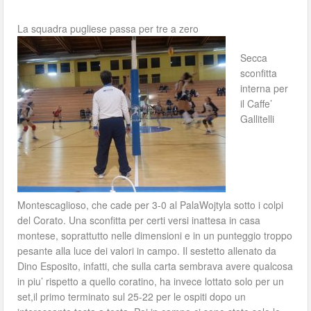
La squadra pugliese passa per tre a zero
Secca
sconfitta
interna per
il Caffe’
Gallitelli
Montescaglioso, che cade per 3-0 al PalaWojtyla sotto i colpi
del Corato. Una sconfitta per certi versi inattesa in casa
montese, soprattutto nelle dimensioni e in un punteggio troppo
pesante alla luce dei valori in campo. Il sestetto allenato da
Dino Esposito, infatti, che sulla carta sembrava avere qualcosa
in piu’ rispetto a quello coratino, ha invece lottato solo per un
set,il primo terminato sul 25-22 per le ospiti dopo un