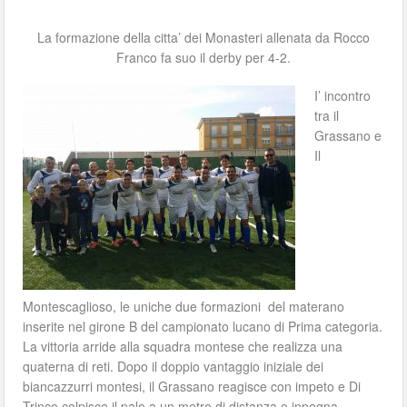
La formazione della citta’ dei Monasteri allenata da Rocco
Franco fa suo il derby per 4-2.
I’ incontro
tra il
Grassano e
Il
Montescaglioso, le uniche due formazioni del materano
inserite nel girone B del campionato lucano di Prima categoria.
La vittoria arride alla squadra montese che realizza una
quaterna di reti. Dopo il doppio vantaggio iniziale dei
biancazzurri montesi, il Grassano reagisce con impeto e Di
Trinco colpisce il palo a un metro di distanza e inpegna