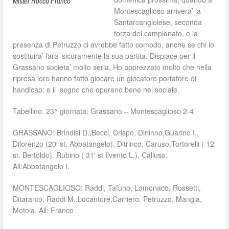
Mister Rocco Franco
Montescaglioso arrivera’ la
Santarcangiolese, seconda
forza del campionato, e la
presenza di Petruzzo ci avrebbe fatto comodo, anche se chi lo
sostituira’ fara’ sicuramente la sua partita. Dispiace per il
Grassano societa’ molto seria. Ho apprezzato molto che nella
ripresa loro hanno fatto giocare un giocatore portatore di
handicap; e il segno che operano bene nel sociale.
Tabellino: 23^ giornata: Grassano – Montescaglioso 2-4
GRASSANO: Brindisi D.,Becci, Crispo, Dininno,Guarino I.,
Dilorenzo (20′ st. Abbatangelo), Ditrinco, Caruso,Tortorelli ( 12′
st. Bertoldo), Rubino ( 31′ st Ilvento L.), Calluso.
All:Abbatangelo I.
MONTESCAGLIOSO: Raddi, Tafuno, Lomonaco, Rossetti,
Ditaranto, Raddi M.,Locantore,Carriero, Petruzzo, Mangia,
Motola. All: Franco