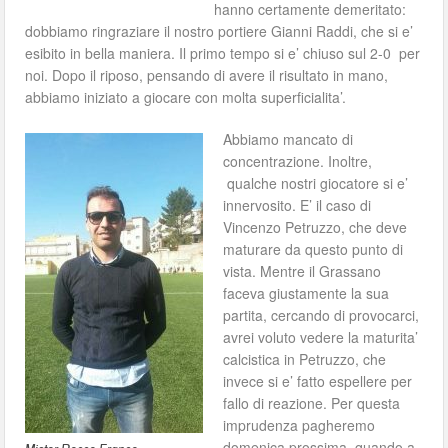
hanno certamente demeritato:
dobbiamo ringraziare il nostro portiere Gianni Raddi, che si e’
esibito in bella maniera. Il primo tempo si e’ chiuso sul 2-0 per
noi. Dopo il riposo, pensando di avere il risultato in mano,
abbiamo iniziato a giocare con molta superficialita’.
Abbiamo mancato di
concentrazione. Inoltre,
qualche nostri giocatore si e’
innervosito. E’ il caso di
Vincenzo Petruzzo, che deve
maturare da questo punto di
vista. Mentre il Grassano
faceva giustamente la sua
partita, cercando di provocarci,
avrei voluto vedere la maturita’
calcistica in Petruzzo, che
invece si e’ fatto espellere per
fallo di reazione. Per questa
imprudenza pagheremo
domenica prossima, quando a