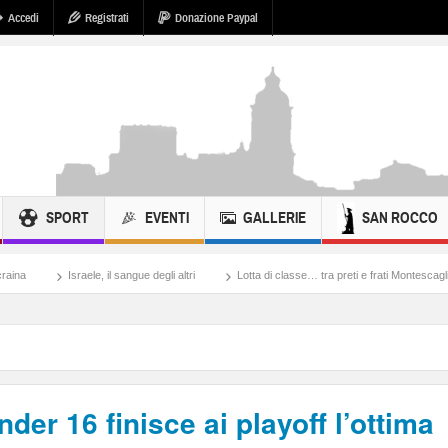
Accedi
Registrati
Donazione Paypal
SPORT
EVENTI
GALLERIE
SAN ROCCO
e, il sangue degli altri
Lotta di classe… tra preti e frati Montescaglioso
Tonache
er 16 finisce ai playoff l’ottima