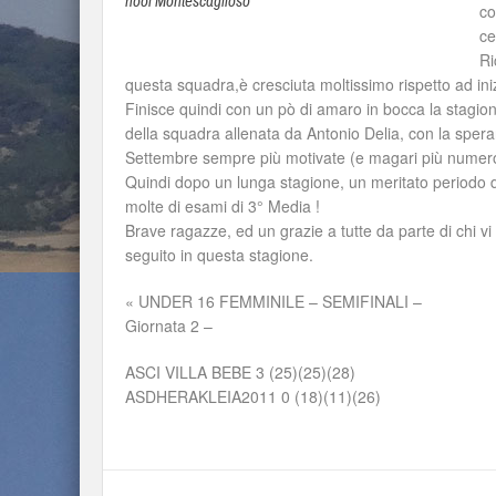
hool Montescaglioso
co
ce
Ri
questa squadra,è cresciuta moltissimo rispetto ad ini
Finisce quindi con un pò di amaro in bocca la stagi
della squadra allenata da Antonio Delia, con la speran
Settembre sempre più motivate (e magari più numer
Quindi dopo un lunga stagione, un meritato periodo d
molte di esami di 3° Media !
Brave ragazze, ed un grazie a tutte da parte di chi v
seguito in questa stagione.
« UNDER 16 FEMMINILE – SEMIFINALI –
Giornata 2 –
ASCI VILLA BEBE 3 (25)(25)(28)
ASDHERAKLEIA2011 0 (18)(11)(26)