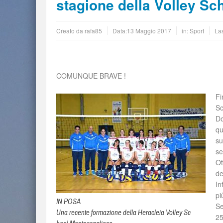
stagione della Volley Sc
Creato da
rafa85
Data:
13 Maggio 2017
in:
Sport
La
COMUNQUE BRAVE !
Fi
Sc
Do
qu
su
se
Ot
de
In
pi
IN POSA
Se
Una recente formazione della Heracleia Volley Sc
25