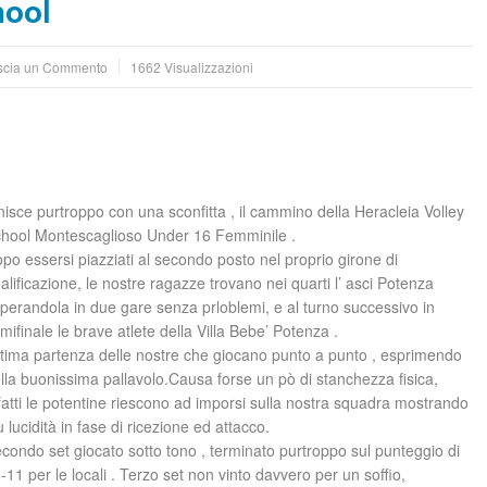
hool
scia un Commento
1662 Visualizzazioni
nisce purtroppo con una sconfitta , il cammino della Heracleia Volley
hool Montescaglioso Under 16 Femminile .
po essersi piazziati al secondo posto nel proprio girone di
alificazione, le nostre ragazze trovano nei quarti l’ asci Potenza
perandola in due gare senza prloblemi, e al turno successivo in
mifinale le brave atlete della Villa Bebe’ Potenza .
tima partenza delle nostre che giocano punto a punto , esprimendo
lla buonissima pallavol
o.Causa forse un pò di stanchezza fisica,
fatti le potentine riescono ad imporsi sulla nostra squadra mostrando
ù lucidità in fase di ricezione ed attacco.
condo set giocato sotto tono , terminato purtroppo sul punteggio di
-11 per le locali . Terzo set non vinto davvero per un soffio,