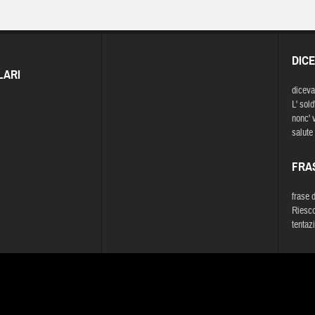
DIC
LARI
diceva
L' sold
nonc' 
salute 
FRA
frase 
Riesco 
tentazi