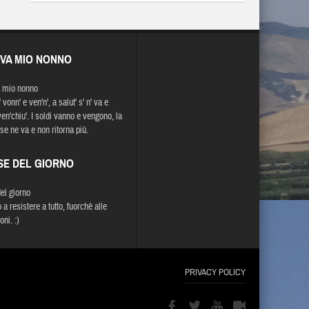
EVA MIO NONNO
 mio nonno
' vonn' e ven'n', a salut' s' n' va e
ven'chiu'. I soldi vanno e vengono, la
se ne va e non ritorna più.
SE DEL GIORNO
del giorno
a resistere a tutto, fuorchè alle
oni. :)
PRIVACY POLICY