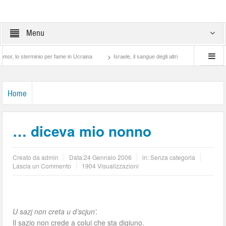
Menu
 sterminio per fame in Ucraina
Israele, il sangue degli altri
Lotta di classe… tr
Home
… diceva mio nonno
Creato da
admin
Data:
24 Gennaio 2006
in: Senza categoria
Lascia un Commento
1904 Visualizzazioni
U sazj non creta u d’scjun’.
Il sazio non crede a colui che sta digiuno.