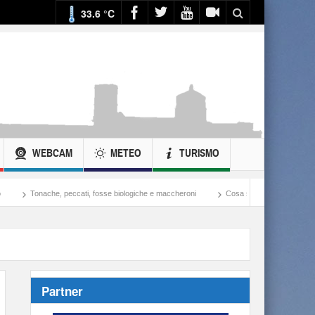
33.6 °C
WEBCAM
METEO
TURISMO
osse biologiche e maccheroni
Cosa si potrebbe fare con ciò che si spende nella guerra
Partner