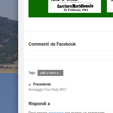
Commenti da Facebook
Tags:
palla a centro e...
Precedente:
Sondaggio Fluo Party 2K17
Rispondi a
Devi essere
connesso
per inviare un commento.