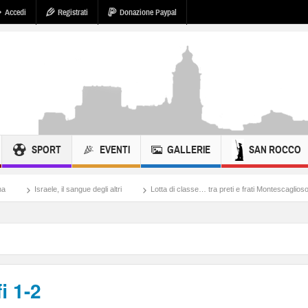
Accedi
Registrati
Donazione Paypal
SPORT
EVENTI
GALLERIE
SAN ROCCO
gli altri
Lotta di classe… tra preti e frati Montescaglioso
Tonache, peccati, f
i 1-2