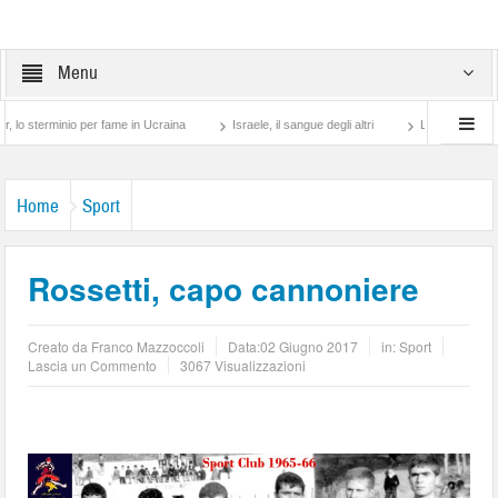
Menu
inio per fame in Ucraina
Israele, il sangue degli altri
Lotta di classe… tra pret
Home
Sport
Rossetti, capo cannoniere
Creato da
Franco Mazzoccoli
Data:
02 Giugno 2017
in:
Sport
Lascia un Commento
3067 Visualizzazioni