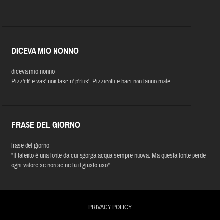
DICEVA MIO NONNO
diceva mio nonno
Pizz'ch' e vas' non fasc n' p'rtus'. Pizzicotti e baci non fanno male.
FRASE DEL GIORNO
frase del giorno
"Il talento è una fonte da cui sgorga acqua sempre nuova. Ma questa fonte perde
ogni valore se non se ne fa il giusto uso".
PRIVACY POLICY