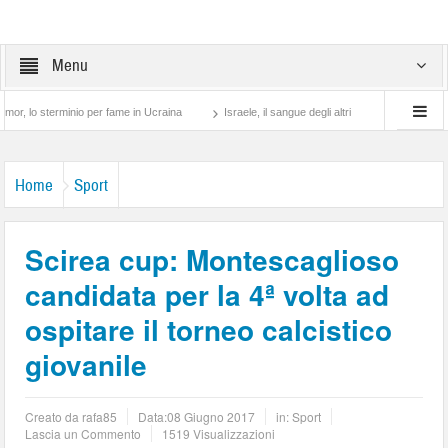
Menu
erminio per fame in Ucraina
Israele, il sangue degli altri
Lotta di classe… tra p
Home
Sport
Scirea cup: Montescaglioso
candidata per la 4ª volta ad
ospitare il torneo calcistico
giovanile
Creato da
rafa85
Data:
08 Giugno 2017
in:
Sport
Lascia un Commento
1519 Visualizzazioni