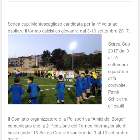
Scirea cup: Montescaglioso candidata per la 4ª volta ad
ospitare il torneo calcistico giovanile dal 3-10 settembre 2017.
Scirea Cup
2017 dal 3
al 10
settembre:
squadre e
città
coinvolte.
Patrik
Schick tra
gli ospiti
Il Comitato organizzatore e la Polisportiva “Amici del Borgo”
comunicano che la 21^edizione del Torneo internazionale di
calcio under 16 Scirea Cup si disputerà dal 3 al 10 settembre
2017.