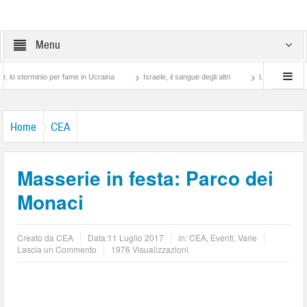
Menu
inio per fame in Ucraina
Israele, il sangue degli altri
Lotta di classe… tra pret
Home
CEA
Masserie in festa: Parco dei
Monaci
Creato da
CEA
Data:
11 Luglio 2017
in:
CEA
,
Eventi
,
Varie
Lascia un Commento
1976 Visualizzazioni