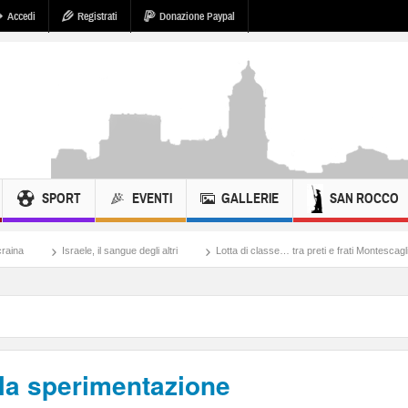
Accedi
Registrati
Donazione Paypal
SPORT
EVENTI
GALLERIE
SAN ROCCO
, il sangue degli altri
Lotta di classe… tra preti e frati Montescaglioso
Tonache
lla sperimentazione