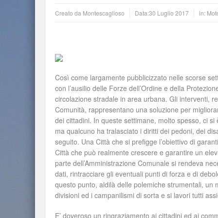
Creato da
Montescaglioso
Data:
30 Luglio 2017
in:
Moto
Così come largamente pubblicizzato nelle scorse sett
con l’ausilio delle Forze dell’Ordine e della Protezion
circolazione stradale in area urbana. Gli interventi, 
Comunità, rappresentano una soluzione per migliorare l
dei cittadini. In queste settimane, molto spesso, ci si 
ma qualcuno ha tralasciato i diritti dei pedoni, dei dis
seguito. Una Città che si prefigge l’obiettivo di garant
Città che può realmente crescere e garantire un elevato
parte dell’Amministrazione Comunale si rendeva nec
dati, rintracciare gli eventuali punti di forza e di de
questo punto, aldilà delle polemiche strumentali, un 
divisioni ed i campanilismi di sorta e si lavori tutti a
E’ doveroso un ringraziamento ai cittadini ed ai comme