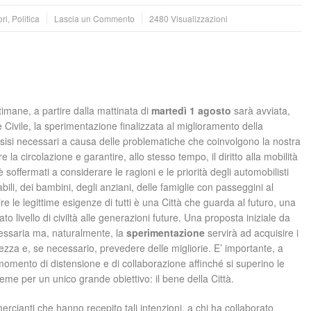
ri
,
Politica
Lascia un Commento
2480 Visualizzazioni
imane, a partire dalla mattinata di
martedì 1 agosto
sarà avviata,
e Civile, la sperimentazione finalizzata al miglioramento della
resisi necessari a causa delle problematiche che coinvolgono la nostra
a circolazione e garantire, allo stesso tempo, il diritto alla mobilità
è soffermati a considerare le ragioni e le priorità degli automobilisti
abili, dei bambini, degli anziani, delle famiglie con passeggini al
ire le legittime esigenze di tutti è una Città che guarda al futuro, una
 livello di civiltà alle generazioni future. Una proposta iniziale da
essaria ma, naturalmente, la
sperimentazione
servirà ad acquisire i
bolezza e, se necessario, prevedere delle migliorie. E’ importante, a
momento di distensione e di collaborazione affinché si superino le
ssieme per un unico grande obiettivo: il bene della Città.
rcianti che hanno recepito tali intenzioni, a chi ha collaborato