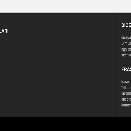
DIC
LARI
diceva
U munn'
nghian
scende
FRA
frase 
"Sì… i
un'ond
àncora
immens