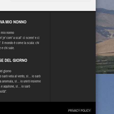
EVA MIO NONNO
 mio nonno
 je' com' a scal': ci scenn' e ci
'. Il mondo è come la scala: chi
 e chi sale.
SE DEL GIORNO
del giorno
o sarò vela al vento, sì… io sarò
a anomala, sì… io unirò insieme
 e aquilone, sì… io sarò
ità".
PRIVACY POLICY