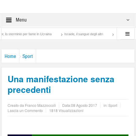
Menu
inio per fame in Ucraina
Israele, il sangue degli altri
Lotta di classe… tra pret
Home
Sport
Una manifestazione senza
precedenti
Creato da
Franco Mazzoccoli
Data:
08 Agosto 2017
in:
Sport
Lascia un Commento
1818 Visualizzazioni