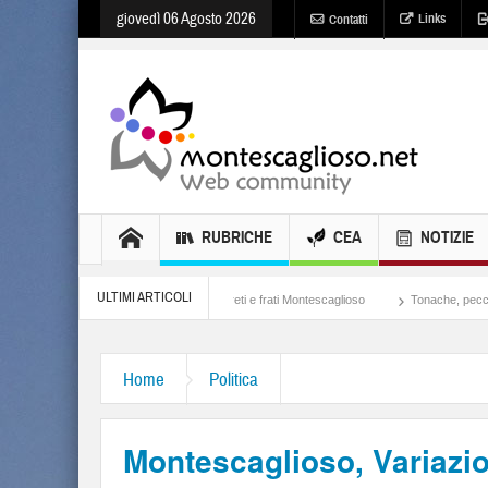
giovedì 06 Agosto 2026
Links
Contatti
RUBRICHE
CEA
NOTIZIE
ULTIMI ARTICOLI
Lotta di classe… tra preti e frati Montescaglioso
Tonache, peccati, fosse bio
Home
Politica
Montescaglioso, Variazio