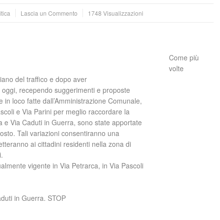
itica
Lascia un Commento
1748 Visualizzazioni
Come più
volte
piano del traffico e dopo aver
 ad oggi, recependo suggerimenti e proposte
che in loco fatte dall’Amministrazione Comunale,
Pascoli e Via Parini per meglio raccordare la
osa e Via Caduti in Guerra, sono state apportate
sto. Tali variazioni consentiranno una
teranno ai cittadini residenti nella zona di
.
tualmente vigente in Via Petrarca, in Via Pascoli
duti in Guerra. STOP