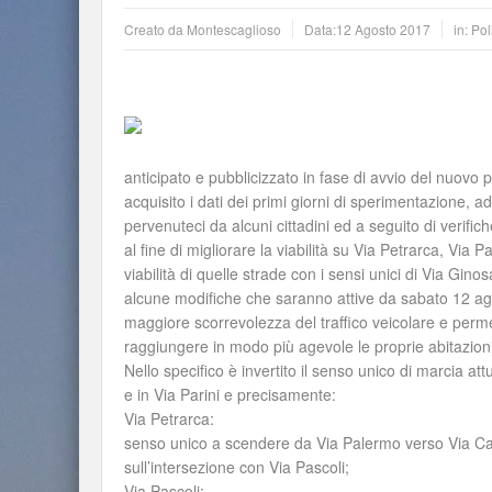
Creato da
Montescaglioso
Data:
12 Agosto 2017
in:
Pol
anticipato e pubblicizzato in fase di avvio del nuovo 
acquisito i dati dei primi giorni di sperimentazione,
pervenuteci da alcuni cittadini ed a seguito di verifi
al fine di migliorare la viabilità su Via Petrarca, Via 
viabilità di quelle strade con i sensi unici di Via Gin
alcune modifiche che saranno attive da sabato 12 ago
maggiore scorrevolezza del traffico veicolare e permet
raggiungere in modo più agevole le proprie abitazioni
Nello specifico è invertito il senso unico di marcia at
e in Via Parini e precisamente:
Via Petrarca:
senso unico a scendere da Via Palermo verso Via Ca
sull’intersezione con Via Pascoli;
Via Pascoli: