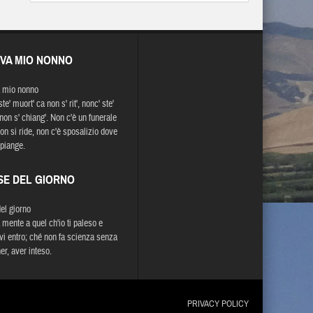
EVA MIO NONNO
 mio nonno
te' muort' ca non s' rit', nonc' ste'
 non s' chiang'. Non c'è un funerale
on si ride, non c'è sposalizio dove
 piange.
SE DEL GIORNO
del giorno
 mente a quel ch'io ti paleso e
vi entro; ché non fa scienza senza
ner, aver inteso.
PRIVACY POLICY