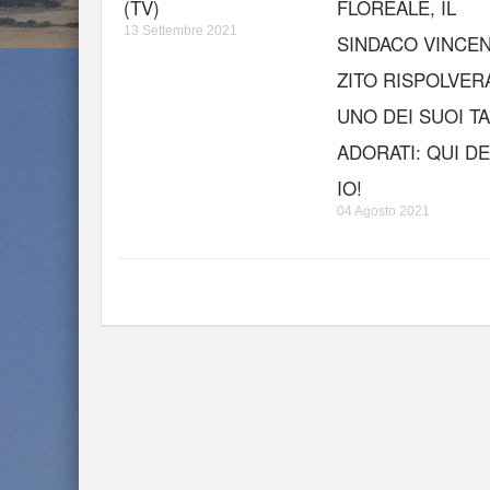
(TV)
FLOREALE, IL
13 Settembre 2021
SINDACO VINCE
ZITO RISPOLVER
UNO DEI SUOI T
ADORATI: QUI D
IO!
04 Agosto 2021