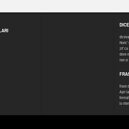
DIC
LARI
diceva
Nonc' s
zit' ca
dove n
non si
FRA
frase 
Apri la
fermal
lo rite