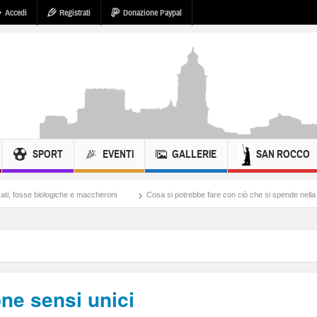
Accedi
Registrati
Donazione Paypal
SPORT
EVENTI
GALLERIE
SAN ROCCO
logiche e maccheroni
Cosa si potrebbe fare con ciò che si spende nella guerra all’Iran
ne sensi unici