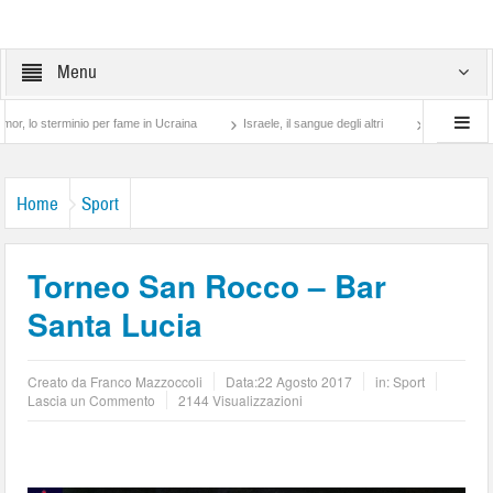
Menu
erminio per fame in Ucraina
Israele, il sangue degli altri
Lotta di classe… tra p
Home
Sport
Torneo San Rocco – Bar
Santa Lucia
Creato da
Franco Mazzoccoli
Data:
22 Agosto 2017
in:
Sport
Lascia un Commento
2144 Visualizzazioni