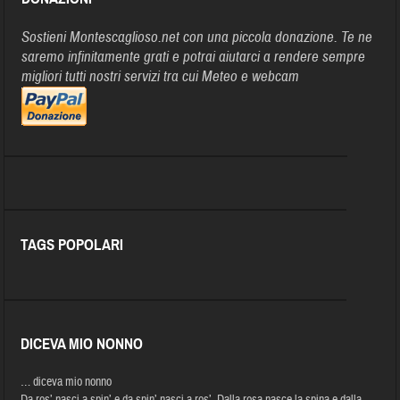
Sostieni Montescaglioso.net con una piccola donazione. Te ne
saremo infinitamente grati e potrai aiutarci a rendere sempre
migliori tutti nostri servizi tra cui Meteo e webcam
TAGS POPOLARI
DICEVA MIO NONNO
… diceva mio nonno
Da ros’ nascj a spin’ e da spin’ nascj a ros’. Dalla rosa nasce la spina e dalla