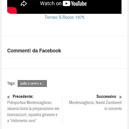
Torneo S.Rocco 1975
Commenti da Facebook
Tags:
palla a centro e...
Precedente:
Successivo
Polisportiva Montescaglioso:
Montescaglioso, Navid Zandaveh
stasera inizia la preparazione dei
in concerto
biancazzurri, squadra giovane e
a “chilometro zero”