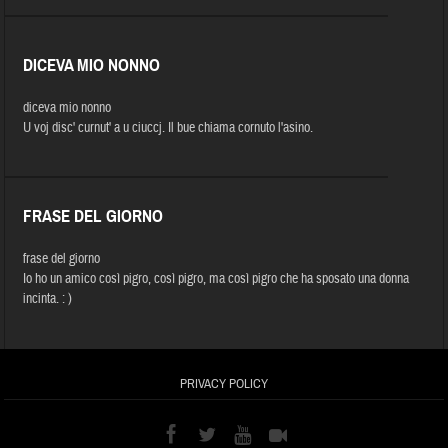
DICEVA MIO NONNO
diceva mio nonno
U voj disc' curnut' a u ciuccj. Il bue chiama cornuto l'asino.
FRASE DEL GIORNO
frase del giorno
Io ho un amico così pigro, così pigro, ma così pigro che ha sposato una donna
incinta. : )
PRIVACY POLICY