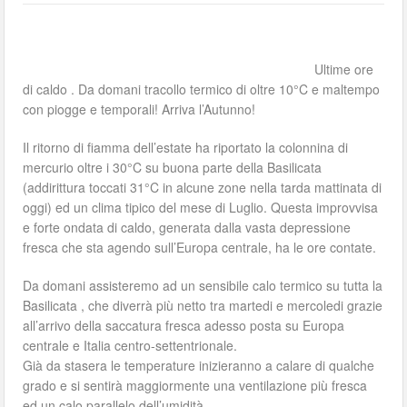
Ultime ore
di caldo . Da domani tracollo termico di oltre 10°C e maltempo
con piogge e temporali! Arriva l’Autunno!
Il ritorno di fiamma dell’estate ha riportato la colonnina di
mercurio oltre i 30°C su buona parte della Basilicata
(addirittura toccati 31°C in alcune zone nella tarda mattinata di
oggi) ed un clima tipico del mese di Luglio. Questa improvvisa
e forte ondata di caldo, generata dalla vasta depressione
fresca che sta agendo sull’Europa centrale, ha le ore contate.
Da domani assisteremo ad un sensibile calo termico su tutta la
Basilicata , che diverrà più netto tra martedi e mercoledi grazie
all’arrivo della saccatura fresca adesso posta su Europa
centrale e Italia centro-settentrionale.
Già da stasera le temperature inizieranno a calare di qualche
grado e si sentirà maggiormente una ventilazione più fresca
ed un calo parallelo dell’umidità.