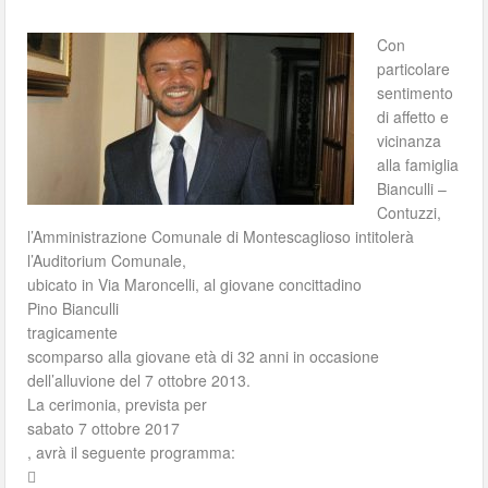
Con
particolare
sentimento
di affetto e
vicinanza
alla famiglia
Bianculli –
Contuzzi,
l’Amministrazione Comunale di Montescaglioso intitolerà
l’Auditorium Comunale,
ubicato in Via Maroncelli, al giovane concittadino
Pino Bianculli
tragicamente
scomparso alla giovane età di 32 anni in occasione
dell’alluvione del 7 ottobre 2013.
La cerimonia, prevista per
sabato 7 ottobre 2017
, avrà il seguente programma:
