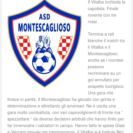
Il Vitalba inchioda la
capolista. Finale
rovente con tre
rossi .
Termina a reti
bianche il match tra
il Vitalba e il
Montescaglioso,
anche se i montesi
possono
recriminare su un
gol annullato per
sospetto fuorigioco.
Una gara che
finisce in parità. Il Montescaglioso ha giocato con grinta e
determinazione e altrettanto gli avversari. Ne è uscita una
gara molto combattuta, con vari capovolgimenti di fronte ma ”
spezzettare ” da diverse decisioni arbitrali che hanno finito per
far innervosire i calciatori in campo. Hanno fatto le spese Giasi
e Vaccaro espulsi per intemperanze. Il Vitalba si è battuta Ben