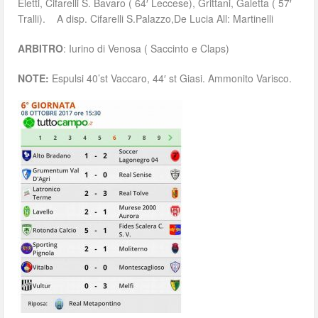
Eletti, Cifarelli S. Bavaro ( 64′ Leccese), Grittani, Galetta ( 57′
Tralli). A disp. Cifarelli S.Palazzo,De Lucia All: Martinelli
ARBITRO
: Iurino di Venosa ( Saccinto e Claps)
NOTE:
Espulsi 40’st Vaccaro, 44′ st Giasi. Ammonito Varisco.