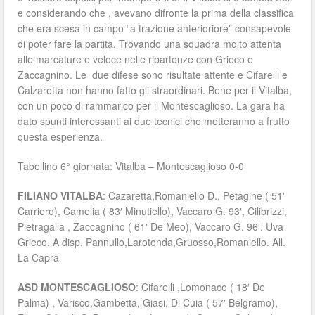
e considerando che , avevano difronte la prima della classifica
che era scesa in campo “a trazione anterioriore” consapevole
di poter fare la partita. Trovando una squadra molto attenta
alle marcature e veloce nelle ripartenze con Grieco e
Zaccagnino. Le due difese sono risultate attente e Cifarelli e
Calzaretta non hanno fatto gli straordinari. Bene per il Vitalba,
con un poco di rammarico per il Montescaglioso. La gara ha
dato spunti interessanti ai due tecnici che metteranno a frutto
questa esperienza.
Tabellino 6° giornata: Vitalba – Montescaglioso 0-0
FILIANO VITALBA
: Cazaretta,Romaniello D., Petagine ( 51′
Carriero), Camelia ( 83′ Minutiello), Vaccaro G. 93′, Cilibrizzi,
Pietragalla , Zaccagnino ( 61′ De Meo), Vaccaro G. 96′. Uva
Grieco. A disp. Pannullo,Larotonda,Gruosso,Romaniello. All.
La Capra
ASD MONTESCAGLIOSO
: Cifarelli ,Lomonaco ( 18′ De
Palma) , Varisco,Gambetta, Giasi, Di Cuia ( 57′ Belgramo),