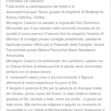
Francesco De Giacomo.
Folta anche la partecipazione dei fedeli e di
associazioni:gruppo Scout, gruppo di preghiera di Medjiugorie,
Azione Cattolica, Caritas.
Monsignor Caiazzo ha salutato e ringraziato Don Domenico
Monaciello per il suo operato nella comunità montese ed ha
accolto il nuovo parroco Frescura che ha ricoperto l’incarico di
Membro di consiglio presso consiglio presbiterale, assistente
Spirituale presso Ufficio per la Pastorale della Famiglia, Vicario
Parrocchiale presso Matera Parrocchia Maria Santissima
Annunziata.
Monsignor Caiazzo ha sottolineato che cambiano i pastori ma
la Chiesa rimane la stessa perché la parola viene annunciata
sempre con lo stesso amore.
E’ necessario capire cosa ci sta comunicando il Signore,
altrimenti la nostra esperienza ha poco di Dio.
Il Vangelo è potenza di Dio per la salvezza di chiunque crede,
del Giudeo, prima, come del Greco. In esso infatti si rivela la
giustizia di Dio, da fede a fede, come sta scritto: «Il giusto per
fede vivrà».Alla cerimonia religiosa è seguito un momento di
convivialità in cui i fedeli di Montescaglioso hanno festeggiato il