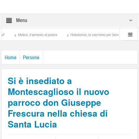
Menu
Meloni, il lamento al potere
Holodomor, lo sterminio per fame in Ucraina
Is
Home
Persone
Si è insediato a
Montescaglioso il nuovo
parroco don Giuseppe
Frescura nella chiesa di
Santa Lucia