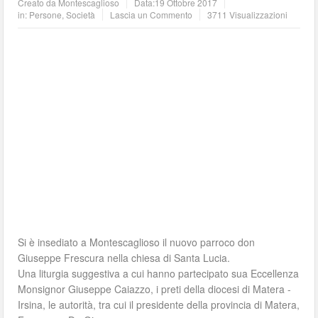
Creato da
Montescaglioso
Data:
19 Ottobre 2017
in:
Persone
,
Società
Lascia un Commento
3711 Visualizzazioni
Si è insediato a Montescaglioso il nuovo parroco don
Giuseppe Frescura nella chiesa di Santa Lucia.
Una liturgia suggestiva a cui hanno partecipato sua Eccellenza
Monsignor Giuseppe Caiazzo, i preti della diocesi di Matera -
Irsina, le autorità, tra cui il presidente della provincia di Matera,