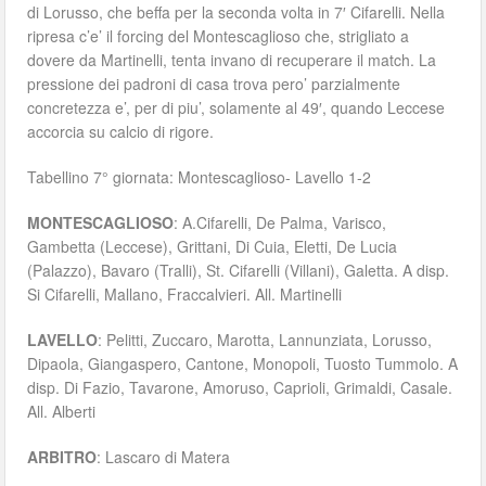
di Lorusso, che beffa per la seconda volta in 7′ Cifarelli. Nella
ripresa c’e’ il forcing del Montescaglioso che, strigliato a
dovere da Martinelli, tenta invano di recuperare il match. La
pressione dei padroni di casa trova pero’ parzialmente
concretezza e’, per di piu’, solamente al 49′, quando Leccese
accorcia su calcio di rigore.
Tabellino 7° giornata: Montescaglioso- Lavello 1-2
MONTESCAGLIOSO
: A.Cifarelli, De Palma, Varisco,
Gambetta (Leccese), Grittani, Di Cuia, Eletti, De Lucia
(Palazzo), Bavaro (Tralli), St. Cifarelli (Villani), Galetta. A disp.
Si Cifarelli, Mallano, Fraccalvieri. All. Martinelli
LAVELLO
: Pelitti, Zuccaro, Marotta, Lannunziata, Lorusso,
Dipaola, Giangaspero, Cantone, Monopoli, Tuosto Tummolo. A
disp. Di Fazio, Tavarone, Amoruso, Caprioli, Grimaldi, Casale.
All. Alberti
ARBITRO
: Lascaro di Matera