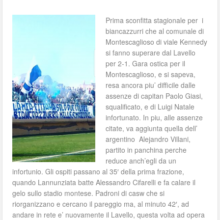
Prima sconfitta stagionale per i
biancazzurri che al comunale di
Montescaglioso di viale Kennedy
si fanno superare dal Lavello
per 2-1. Gara ostica per il
Montescaglioso, e si sapeva,
resa ancora piu’ difficile dalle
assenze di capitan Paolo Giasi,
squalificato, e di Luigi Natale
infortunato. In piu, alle assenze
citate, va aggiunta quella dell’
argentino Alejandro Villani,
partito in panchina perche
reduce anch’egli da un
infortunio. Gli ospiti passano al 35′ della prima frazione,
quando Lannunziata batte Alessandro Cifarelli e fa calare il
gelo sullo stadio montese. Padroni di casw che si
riorganizzano e cercano il pareggio ma, al minuto 42′, ad
andare in rete e’ nuovamente il Lavello, questa volta ad opera