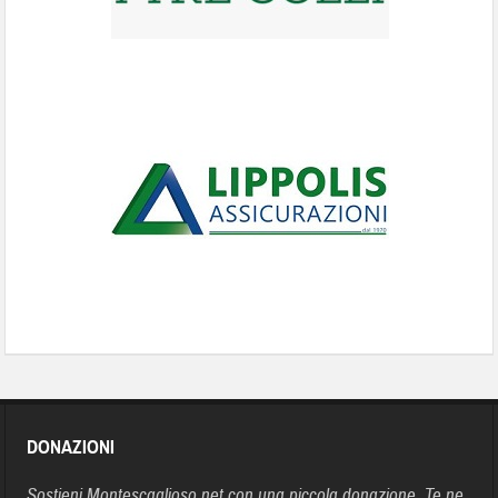
DONAZIONI
Sostieni Montescaglioso.net con una piccola donazione. Te ne