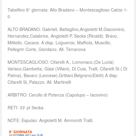
Tabellino 8° giornata: Alto Bradano – Montescaglioso Calcio 1-
0
ALTO BRADANO: Gabrieli, Battaglino,Angioletti M,Giacomino,
Hernandez,Calabrice, Angioletti P, Secka (Rinaldi), Bravo,
Militello, Cacace. A disp. Loguercio, Maffiola, Muscillo,
Pellegrin Corte, Giordano. All. Terranova
MONTESCAGLIOSO: Cifarelli A., Lomonaco,(De Lucia)
Varisco,Gambetta, Giasi (Villani), Di Cuia, Tralli, Cifarelli St.( Di
Palma), Bavaro (Leccese),Grittani,Belgrano(Eletti) A disp.
Cifarelli Si, Palazzo. All. Martinelli
ARBITRO: Cerullo di Potenza (Capolupo – Iacovino)
RETI: 33′ pt Secka
NOTE: Espulso: Angioletti M. Ammoniti Tralli.