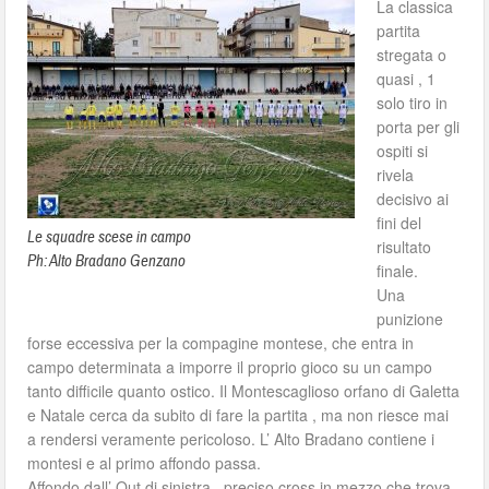
La classica
partita
stregata o
quasi , 1
solo tiro in
porta per gli
ospiti si
rivela
decisivo ai
fini del
Le squadre scese in campo
risultato
Ph: Alto Bradano Genzano
finale.
Una
punizione
forse eccessiva per la compagine montese, che entra in
campo determinata a imporre il proprio gioco su un campo
tanto difficile quanto ostico. Il Montescaglioso orfano di Galetta
e Natale cerca da subito di fare la partita , ma non riesce mai
a rendersi veramente pericoloso. L’ Alto Bradano contiene i
montesi e al primo affondo passa.
Affondo dall’ Out di sinistra , preciso cross in mezzo che trova