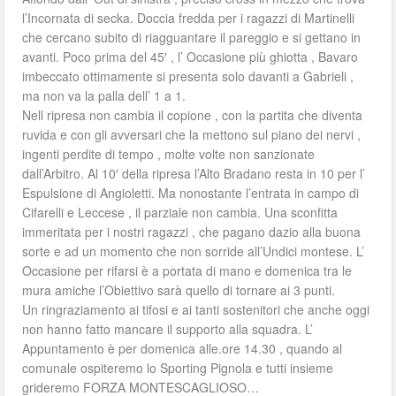
l’Incornata di secka. Doccia fredda per i ragazzi di Martinelli
che cercano subito di riagguantare il pareggio e si gettano in
avanti. Poco prima del 45′ , l’ Occasione più ghiotta , Bavaro
imbeccato ottimamente si presenta solo davanti a Gabrieli ,
ma non va la palla dell’ 1 a 1.
Nell ripresa non cambia il copione , con la partita che diventa
ruvida e con gli avversari che la mettono sul piano dei nervi ,
ingenti perdite di tempo , molte volte non sanzionate
dall’Arbitro. Al 10′ della ripresa l’Alto Bradano resta in 10 per l’
Espulsione di Angioletti. Ma nonostante l’entrata in campo di
Cifarelli e Leccese , il parziale non cambia. Una sconfitta
immeritata per i nostri ragazzi , che pagano dazio alla buona
sorte e ad un momento che non sorride all’Undici montese. L’
Occasione per rifarsi è a portata di mano e domenica tra le
mura amiche l’Obiettivo sarà quello di tornare ai 3 punti.
Un ringraziamento ai tifosi e ai tanti sostenitori che anche oggi
non hanno fatto mancare il supporto alla squadra. L’
Appuntamento è per domenica alle.ore 14.30 , quando al
comunale ospiteremo lo Sporting Pignola e tutti insieme
grideremo FORZA MONTESCAGLIOSO…