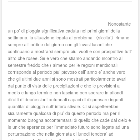
Nonostante
un po’ di pioggia significativa caduta nei primi giorni della
settimana, la situazione legata al problema 《siccita’》rimane
sempre all’ ordine del giorno con gli invasi lucani che
continuano a mostrarsi sempre piu’ vuoti e con prospettive tutt’
altro che rosee. Se e vero che stiamo andando incontro al
semestre freddo che ( almeno per le regioni meridionali
corrisponde al periodo piu’ piovoso dell’ anno e’ anche vero
che gli ultimi due anni si sono mostrati particolarmente avari
dal punto di vista delle precipitazioni e che le previsioni a
medio e lungo termine non lasciano ben sperare in affondi
diretti di depressioni autunnali capaci di dispensare ingenti
quantita’ di pioggia sull’ intero stivale. Ci si aspetterebbe
sicuramente qualcosa di piu’ da questo periodo ma per il
momento bisogna accontemtarsi di quello che cade dal cielo e
le uniche speranze per l’immediato futuro sono legate ad una
perturbazione che nella giornata di lunedi tendera’ ad