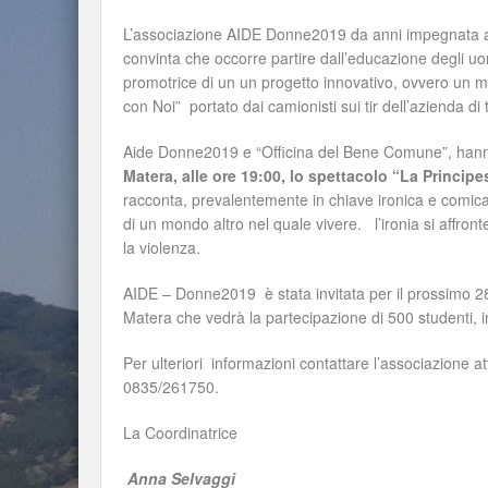
L’associazione AIDE Donne2019 da anni impegnata a 
convinta che occorre partire dall’educazione degli uo
promotrice di un un progetto innovativo, ovvero un me
con Noi” portato dai camionisti sui tir dell’azienda di
Aide Donne2019 e “Officina del Bene Comune”, hann
Matera, alle ore 19:00, lo spettacolo “La Principe
racconta, prevalentemente in chiave ironica e comica,
di un mondo altro nel quale vivere. l’ironia si affronte
la violenza.
AIDE – Donne2019 è stata invitata per il prossimo 28
Matera che vedrà la partecipazione di 500 studenti, in
Per ulteriori informazioni contattare l’associazione a
0835/261750.
La Coordinatrice
Anna Selvaggi