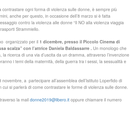
contrastare ogni forma di violenza sulle donne, è sempre più
mini, anche per questo, in occasione dell’8 marzo si è fatta
ssaggio contro la violenza alle donne “Il NO alla violenza viaggia
 trasporti Strammiello.
o organizzato per il
1 dicembre, presso il Piccolo Cinema di
ssa scalza” con l’attrice Daniela Baldassarre .
Un monologo che
 la ricerca di una via d’uscita da un dramma, attraverso l’invenzione
ranno i temi della maternità, della guerra tra i sessi, la sessualità e
 novembre, a partecipare all’assemblea dell’Istituto Loperfido di
 cui si parlerà di come contrastare le forme di violenza sulle donne.
ttraverso la mail
donne2019@libero.it
oppure chiamare il numero