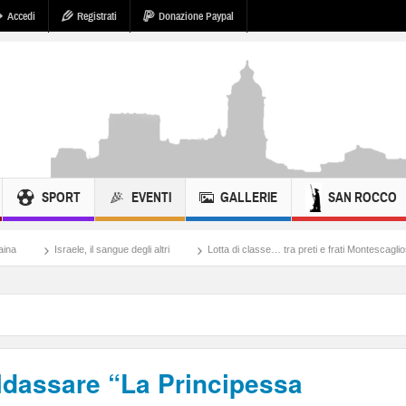
Accedi
Registrati
Donazione Paypal
SPORT
EVENTI
GALLERIE
SAN ROCCO
 il sangue degli altri
Lotta di classe… tra preti e frati Montescaglioso
Tonache,
ldassare “La Principessa