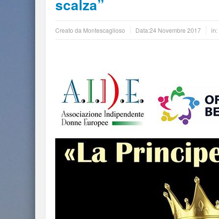
scalza”
Creato da
Montescaglioso
Data:
24 Novembre 2017
in: