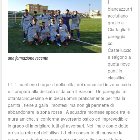
I
biancazzurri
acciuffano
grazie a
Ciarfaglia il
pareggio
col
Castelluccio
e salgono a
una formazione recente
quota nove
punti in
classifica.
L’1-1 mantiene i ragazzi della citta’ dei monasteri in zona calda
e li prepara alla delicata sfida con il Sarconi. Un pareggio, al
ottantacinquesimo e in dieci uomini praticamente per titta la
partita , tiene a galla i montesi lma non gli permette di
abbandonare la zona rossa . A squadra montese specie tra le
mura amiche, si conferma avversario ostico ed imprevedibile
in grado di imbrigliare tutti gli avversari. Nel finale come detto
arriva la rete del definitivo 1-1 che consente di muovere la
propria graduatoria e guardare con più ottimismo al futuro