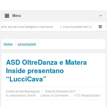
Menu
ccati, fosse biologiche e maccheroni
Cosa si potrebbe fare con ciò che si spende nel
Home
associazioni
ASD OltreDanza e Matera
Inside presentano
“LucciCava”
Creato da
Montescaglioso
Data:
29 Dicembre 2017
in:
associazioni
,
Eventi
Lascia un Commento
1172 Visualizzazioni