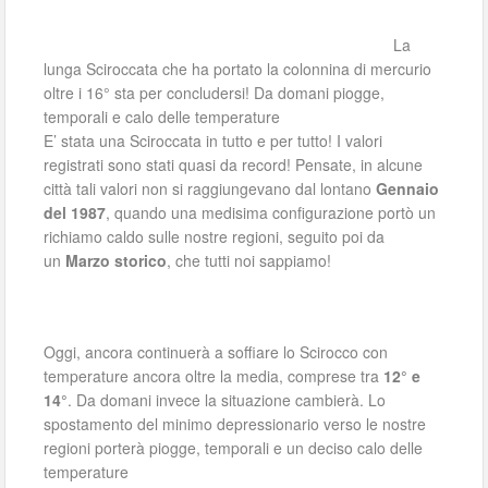
La
lunga Sciroccata che ha portato la colonnina di mercurio
oltre i 16° sta per concludersi! Da domani piogge,
temporali e calo delle temperature
E’ stata una Sciroccata in tutto e per tutto! I valori
registrati sono stati quasi da record! Pensate, in alcune
città tali valori non si raggiungevano dal lontano
Gennaio
del 1987
, quando una medisima configurazione portò un
richiamo caldo sulle nostre regioni, seguito poi da
un
Marzo storico
, che tutti noi sappiamo!
Oggi, ancora continuerà a soffiare lo Scirocco con
temperature ancora oltre la media, comprese tra
12° e
14°
. Da domani invece la situazione cambierà. Lo
spostamento del minimo depressionario verso le nostre
regioni porterà piogge, temporali e un deciso calo delle
temperature