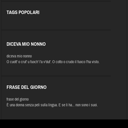
TAGS POPOLARI
DICEVA MIO NONNO
diceva mio nonno
O cuott' o crut' u fuoch' l'a v'dut'. O cotto o crudo il fuoco l'ha visto.
FRASE DEL GIORNO
frase del giorno
È una donna senza peli sulla lingua. E se li ha... non sono i suoi.