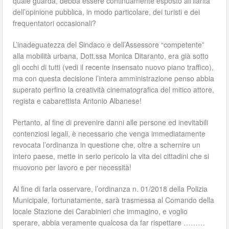
quale guarda, debba essere continuamente esposto all’ilarità
dell’opinione pubblica, in modo particolare, dei turisti e dei
frequentatori occasionali?
L’inadeguatezza del Sindaco e dell’Assessore “competente”
alla mobilità urbana, Dott.ssa Monica Ditaranto, era già sotto
gli occhi di tutti (vedi il recente insensato nuovo piano traffico),
ma con questa decisione l’intera amministrazione penso abbia
superato perfino la creatività cinematografica del mitico attore,
regista e cabarettista Antonio Albanese!
Pertanto, al fine di prevenire danni alle persone ed inevitabili
contenziosi legali, è necessario che venga immediatamente
revocata l’ordinanza in questione che, oltre a schernire un
intero paese, mette in serio pericolo la vita dei cittadini che si
muovono per lavoro e per necessità!
Al fine di farla osservare, l’ordinanza n. 01/2018 della Polizia
Municipale, fortunatamente, sarà trasmessa al Comando della
locale Stazione dei Carabinieri che immagino, e voglio
sperare, abbia veramente qualcosa da far rispettare ………