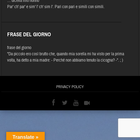
… diceva mio nonno
Par' ch' par' e sim' l' ch' sim l'. Pari con pari e simili con simili.
FRASE DEL GIORNO
frase del giorno
"Da piccolo ero così brutto che, quando mia sorella mi ha visto per la prima
volta, ha detto a mia madre: - Perché non abbiamo tenuto la cicogna? -". ; )
PRIVACY POLICY
Translate »