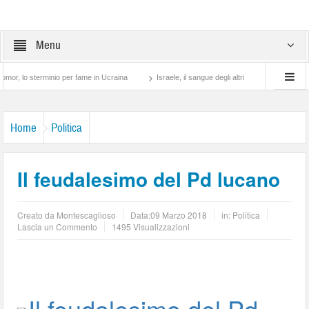
Menu
sterminio per fame in Ucraina
Israele, il sangue degli altri
Lotta di classe… tra
Home
Politica
Il feudalesimo del Pd lucano
Creato da
Montescaglioso
Data:
09 Marzo 2018
in:
Politica
Lascia un Commento
1495 Visualizzazioni
Il feudalesimo del Pd