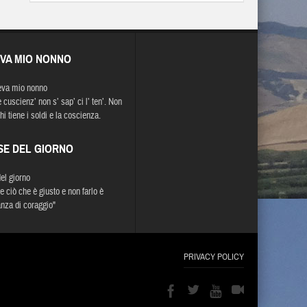
EVA MIO NONNO
eva mio nonno
 cuscienz’ non s’ sap’ ci l’ ten’. Non
hi tiene i soldi e la coscienza.
SE DEL GIORNO
del giorno
e ciò che è giusto e non farlo è
za di coraggio"
PRIVACY POLICY