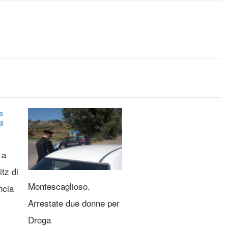
 a
tz di
Montescaglioso.
ncia
Arrestate due donne per
Droga