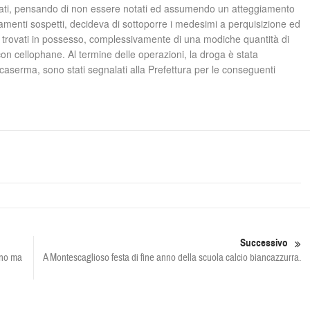
ossati, pensando di non essere notati ed assumendo un atteggiamento
amenti sospetti, decideva di sottoporre i medesimi a perquisizione ed
no trovati in possesso, complessivamente di una modiche quantità di
on cellophane. Al termine delle operazioni, la droga è stata
 caserma, sono stati segnalati alla Prefettura per le conseguenti
Successivo
eno ma
A Montescaglioso festa di fine anno della scuola calcio biancazzurra.