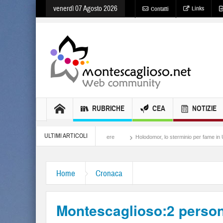
venerdì 07 Agosto 2026
Links
Contatti
RUBRICHE
CEA
NOTIZIE
ULTIMI ARTICOLI
Meloni, il lamento al potere
Holodomor, lo sterminio per fame in Ucraina
Israe
Home
Cronaca
Montescaglioso:2 persone