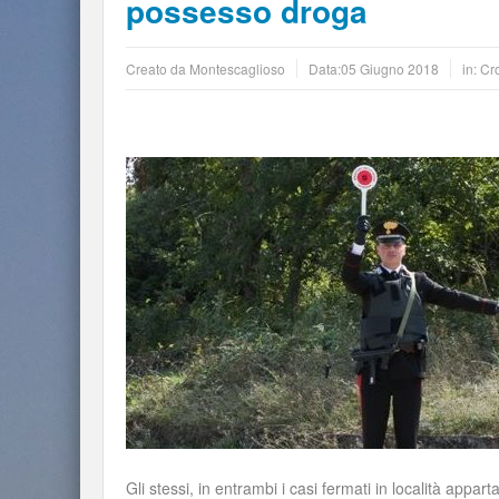
possesso droga
Creato da
Montescaglioso
Data:
05 Giugno 2018
in:
Cr
Gli stessi, in entrambi i casi fermati in località appart