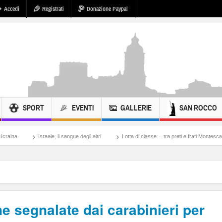
Accedi
Registrati
Donazione Paypal
SPORT
EVENTI
GALLERIE
SAN ROCCO
le, il sangue degli altri
Lotta di classe… tra preti e frati Montescaglioso
Tonac
 segnalate dai carabinieri per