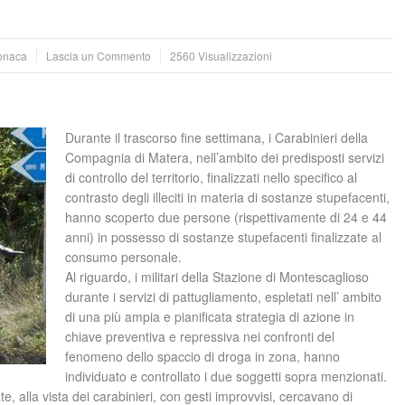
onaca
Lascia un Commento
2560 Visualizzazioni
Durante il trascorso fine settimana, i Carabinieri della
Compagnia di Matera, nell’ambito dei predisposti servizi
di controllo del territorio, finalizzati nello specifico al
contrasto degli illeciti in materia di sostanze stupefacenti,
hanno scoperto due persone (rispettivamente di 24 e 44
anni) in possesso di sostanze stupefacenti finalizzate al
consumo personale.
Al riguardo, i militari della Stazione di Montescaglioso
durante i servizi di pattugliamento, espletati nell’ ambito
di una più ampia e pianificata strategia di azione in
chiave preventiva e repressiva nei confronti del
fenomeno dello spaccio di droga in zona, hanno
individuato e controllato i due soggetti sopra menzionati.
ate, alla vista dei carabinieri, con gesti improvvisi, cercavano di