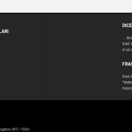
DIC
LARI
… dic
Sold’ e
si sa c
FRA
frase 
"Veder
mancan
caglioso (MT) -75024