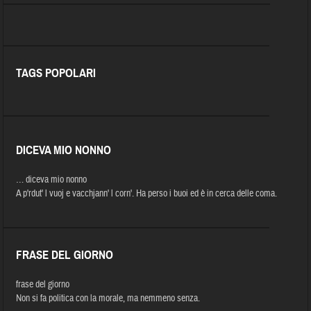
TAGS POPOLARI
DICEVA MIO NONNO
… diceva mio nonno
A p'rdut' l vuoj e vacchjann' l corn'. Ha perso i buoi ed è in cerca delle coma.
FRASE DEL GIORNO
frase del giorno
Non si fa politica con la morale, ma nemmeno senza.