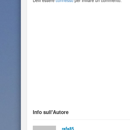
Devi essere
connesso
per inviare un commento.
Info sull'Autore
rafa85