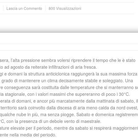
Lascia un Commento
800 Visualizzazioni
era, l’alta pressione sembra volersi riprendere il tempo che le è stato
to ad agosto da reiterate infiltrazioni di aria fresca.
gi e domani la struttura anticiclonica raggiungerà la sua massima forza
n grado di mantenere un clima decisamente stabile e soleggiato. Una
ore conseguenza sarà costituita dalle temperature che si manterranno 
ia stagionale, con i valori massimi che supereranno di poco i 30°C.
serata di domani, e ancor più marcatamente dalla mattinata di sabato, il
 territorio sarà coinvolto dalla discesa di aria meno calda da nord ovest
di qualche nube in più, ma senza piogge. Sabato e domenica registrere
C, con la presenza di un debole vento di maestrale.
ature elevate per il periodo, mentre da sabato si respirerá maggiormen
ente nella media del periodo.