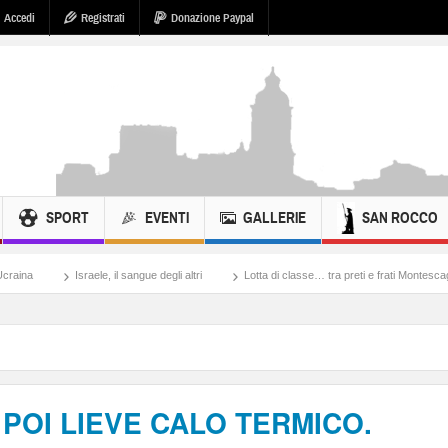
Accedi
Registrati
Donazione Paypal
SPORT
EVENTI
GALLERIE
SAN ROCCO
aele, il sangue degli altri
Lotta di classe… tra preti e frati Montescaglioso
Tona
 POI LIEVE CALO TERMICO.