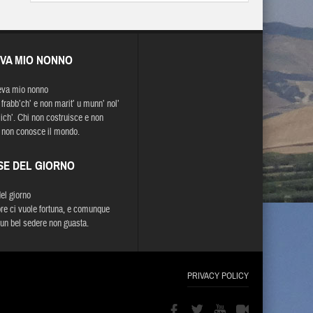
EVA MIO NONNO
eva mio nonno
 frabb’ch’ e non marit’ u munn’ nol’
ich’. Chi non costruisce e non
 non conosce il mondo.
SE DEL GIORNO
del giorno
re ci vuole fortuna, e comunque
un bel sedere non guasta.
PRIVACY POLICY