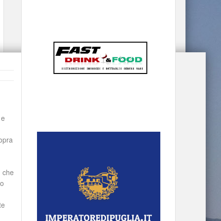
 e
sopra
, che
mo
te