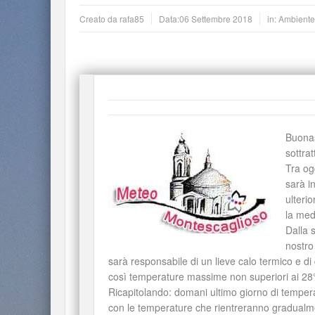
Creato da
rafa85
Data:
06 Settembre 2018
in:
Ambiente
Buonas
sottrat
Tra og
sarà i
ulteri
la med
Dalla 
nostro
sarà responsabile di un lieve calo termico e 
così temperature massime non superiori ai 28°
Ricapitolando: domani ultimo giorno di temper
con le temperature che rientreranno gradualm