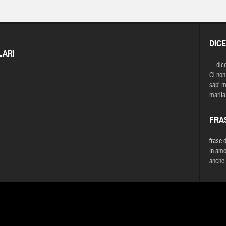
DIC
LARI
… dic
Ci non
sap’ m
marita
FRA
frase 
In amo
anche 