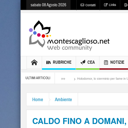
sabato 08 Agosto 2026
Links
Contatti
RUBRICHE
CEA
NOTIZIE
ULTIMI ARTICOLI
Meloni, il lamento al potere
Holodomor, lo sterminio per fame in Ucraina
Isr
Home
Ambiente
CALDO FINO A DOMANI,