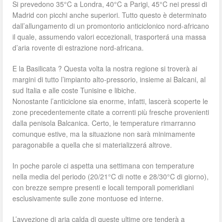
Si prevedono 35°C a Londra, 40°C a Parigi, 45°C nei pressi di
Madrid con picchi anche superiori. Tutto questo è determinato
dall’allungamento di un promontorio anticiclonico nord-africano
il quale, assumendo valori eccezionali, trasporterá una massa
d’aria rovente di estrazione nord-africana.
E la Basilicata ? Questa volta la nostra regione si troverà ai
margini di tutto l’impianto alto-pressorio, insieme ai Balcani, al
sud Italia e alle coste Tunisine e libiche.
Nonostante l’anticiclone sia enorme, infatti, lascerà scoperte le
zone precedentemente citate a correnti più fresche provenienti
dalla penisola Balcanica. Certo, le temperature rimarranno
comunque estive, ma la situazione non sarà minimamente
paragonabile a quella che si materializzerá altrove.
In poche parole ci aspetta una settimana con temperature
nella media del periodo (20/21°C di notte e 28/30°C di giorno),
con brezze sempre presenti e locali temporali pomeridiani
esclusivamente sulle zone montuose ed interne.
L’avvezione di aria calda di queste ultime ore tenderà a