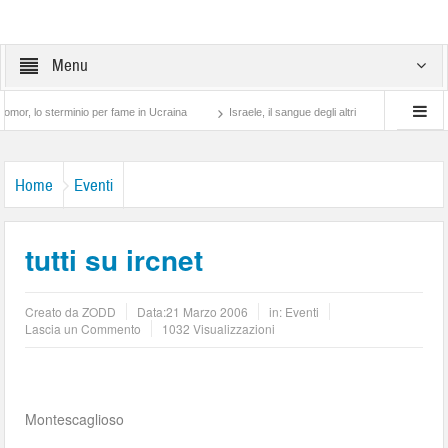
Menu
 sterminio per fame in Ucraina
Israele, il sangue degli altri
Lotta di classe… tr
Home
Eventi
tutti su ircnet
Creato da
ZODD
Data:
21 Marzo 2006
in:
Eventi
Lascia un Commento
1032 Visualizzazioni
Montescaglioso