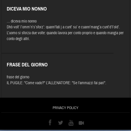
DICEVA MIO NONNO
… diceva mio nonno
Dhò volt’ l’omm’n’s’sforz’: quann’fati j a cunt’ su’ e cuann’mang’a cunt’d’I’old’.
L’uomo si sforza due volte: quando lavora per conto proprio e quando mangia per
conto degli altri.
FRASE DEL GIORNO
frase del giorno
IL PUGILE: "Come vado?" L'ALLENATORE: "Se l'ammazzi fai pari".
PRIVACY POLICY