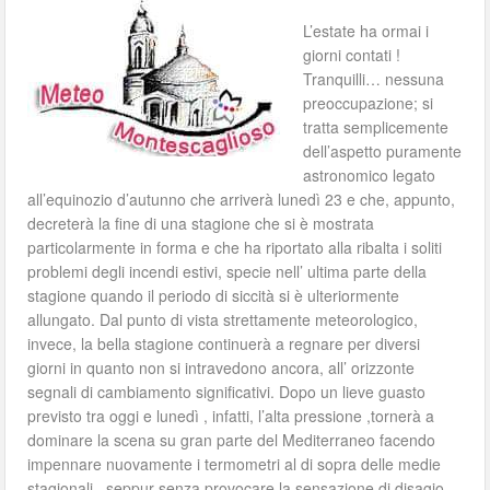
L’estate ha ormai i
giorni contati !
Tranquilli… nessuna
preoccupazione; si
tratta semplicemente
dell’aspetto puramente
astronomico legato
all’equinozio d’autunno che arriverà lunedì 23 e che, appunto,
decreterà la fine di una stagione che si è mostrata
particolarmente in forma e che ha riportato alla ribalta i soliti
problemi degli incendi estivi, specie nell’ ultima parte della
stagione quando il periodo di siccità si è ulteriormente
allungato. Dal punto di vista strettamente meteorologico,
invece, la bella stagione continuerà a regnare per diversi
giorni in quanto non si intravedono ancora, all’ orizzonte
segnali di cambiamento significativi. Dopo un lieve guasto
previsto tra oggi e lunedì , infatti, l’alta pressione ,tornerà a
dominare la scena su gran parte del Mediterraneo facendo
impennare nuovamente i termometri al di sopra delle medie
stagionali , seppur senza provocare la sensazione di disagio