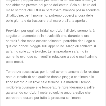
che abbiamo provato nel pieno dell’estate. Solo sul finire del
mese sembra che il flusso perturbato atlantico possa scendere
di latitudine, per il momento, potremo goderci ancora delle
belle giornate da trascorrere al mare o all’aria aperta .
Previsioni per oggi; ad iniziali condizioni di cielo sereno farà
seguito un aumento della nuvolosità che, durante le ore
centrali è che molto occasionalmente, potrebbe dar luogo a
qualche debole pioggia sull’ appennino. Maggiori schiarite si
avranno sulle zone joniche. Le temperature saranno in
aumento ovunque con venti in rotazione a sud e mari calmi o
poco mossi.
Tendenza successiva; per lunedì avremo ancora delle residue
note di instabilità con qualche debole pioggia confinata alle
zone interne e un lieve calo termico. Da martedì il tempo
migliorerà ovunque e le temperature riprenderanno a salire,
garantendo condizioni metereologiche ancora estive che
potrebbero durare per tutta la prossima settimana