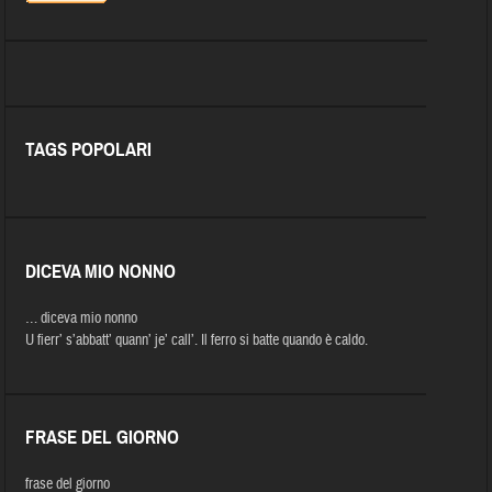
TAGS POPOLARI
DICEVA MIO NONNO
… diceva mio nonno
U fierr’ s’abbatt’ quann’ je’ call’. Il ferro si batte quando è caldo.
FRASE DEL GIORNO
frase del giorno