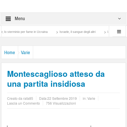
Menu
rminio per fame in Ucraina
Israele, il sangue degli altri
Lotta di classe… tra pre
Home
Varie
Montescaglioso atteso da
una partita insidiosa
Creato da
rafa85
Data:
22 Settembre 2019
in:
Varie
Lascia un Commento
756 Visualizzazioni