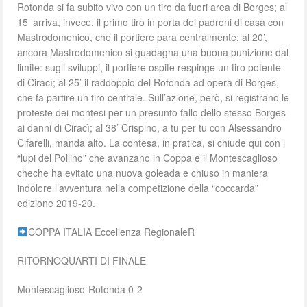
Rotonda si fa subito vivo con un tiro da fuori area di Borges; al
15’ arriva, invece, il primo tiro in porta dei padroni di casa con
Mastrodomenico, che il portiere para centralmente; al 20’,
ancora Mastrodomenico si guadagna una buona punizione dal
limite: sugli sviluppi, il portiere ospite respinge un tiro potente
di Ciracì; al 25’ il raddoppio del Rotonda ad opera di Borges,
che fa partire un tiro centrale. Sull’azione, però, si registrano le
proteste dei montesi per un presunto fallo dello stesso Borges
ai danni di Ciracì; al 38’ Crispino, a tu per tu con Alsessandro
Cifarelli, manda alto. La contesa, in pratica, si chiude qui con i
“lupi del Pollino” che avanzano in Coppa e il Montescaglioso
cheche ha evitato una nuova goleada e chiuso in maniera
indolore l’avventura nella competizione della “coccarda”
edizione 2019-20.
COPPA ITALIA Eccellenza Regionale
R
RITORNOQUARTI DI FINALE
Monte
scaglioso-Rotonda 0-2