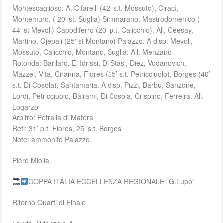
Montescaglioso: A. Cifarelli (42’ s.t. Mossuto), Ciracì,
Montemuro, ( 20′ st. Suglia) Simmarano, Mastrodomenico (
44′ st Mevoli) Capodiferro (20’ p.t. Calicchio), Ali, Ceesay,
Martino, Gjepali (25′ st Montano) Palazzo. A disp. Mevoli,
Mossuto, Calicchio, Montano, Suglia. All. Menzano
Rotonda: Barilaro, El Idrissi, Di Stasi, Diez, Vodanovich,
Mazzei, Vita, Ciranna, Flores (35’ s.t. Petricciuolo), Borges (40’
s.t. Di Cosola), Santamaria. A disp. Pizzi, Barbu, Sanzone,
Lordi, Petricciuolo, Bajrami, Di Cosola, Crispino, Ferreira. All.
Logarzo
Arbitro: Petralla di Matera
Reti: 31’ p.t. Flores, 25’ s.t. Borges
Note: ammonito Palazzo.
Piero Miolla
COPPA ITALIA ECCELLENZA REGIONALE “G.Lupo”
Ritorno Quarti di Finale