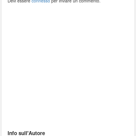
Devi essere
connesso
per inviare un commento.
Info sull'Autore