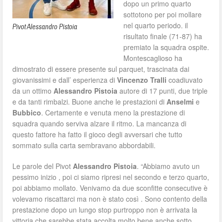
dopo un primo quarto
sottotono per poi mollare
nel quarto periodo. il
Pivot Alessandro Pistoia
risultato finale (71-87) ha
premiato la squadra ospite.
Montescaglioso ha
dimostrato di essere presente sul parquet, trascinata dai
giovanissimi e dall’ esperienza di
Vincenzo Tralli
coadiuvato
da un ottimo
Alessandro Pistoia
autore di 17 punti, due triple
e da tanti rimbalzi. Buone anche le prestazioni di
Anselmi
e
Bubbico
. Certamente e venuta meno la prestazione di
squadra quando serviva alzare il ritmo. La mancanza di
questo fattore ha fatto il gioco degli avversari che tutto
sommato sulla carta sembravano abbordabili.
Le parole del Pivot
Alessandro Pistoia
. “Abbiamo avuto un
pessimo inizio , poi ci siamo ripresi nel secondo e terzo quarto,
poi abbiamo mollato. Venivamo da due sconfitte consecutive è
volevamo riscattarci ma non è stato così . Sono contento della
prestazione dopo un lungo stop purtroppo non è arrivata la
vittoria che sarebbe stata accolta molto bene anche sotto