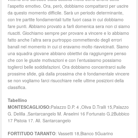
l’aspetto emotivo. Ora, però, dobbiamo compattarci per uscire
da questo momento difficile. Sarà un periodo determinante,
con tre partite fondamentali tutte fuori casa in cui dobbiamo
fare punti. Abbiamo provato a farli domenica sera non ci siamo
riusciti. Giochiamo sempre per provare a vincere e lo abbiamo
fatto anche l’altra sera purtroppo commettendo degli errori
banali nel momento in cui ci eravamo molto riavvicinati. Siamo
una squadra giovane abbiano obiettivi da raggiungere penso
che con le giuste motivazioni e con l’entusiasmo possiamo
toglierci belle soddisfazioni. Ora dobbiamo concentrarci sulle
prossime sfide, già dalla prossima che è fondamentale vincere
se non vogliamo farci risucchiare nelle ultime posizioni della
classifica.
Tabellino
MONTESCAGLIOSO:
Palazzo D.P. 4 ,Oliva D.Tralli 15,Palazzo
G. Delilla ,Santarcangelo M. Anselmi 16 Fortunato G.2Bubbico
17 Pistoia 17. All. Santarcangelo
FORTITUDO TARANTO
: Vassetti 18,Bianco 5Guarino