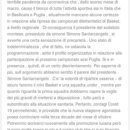
terribile pandemia da coronavirus che , dallo scorso mese di
marzo, causo il blocco di tutta l’attività sportiva sia in Italia che
in Basilicata e Puglia , attualmente mancano alcune certezze
in relazione alla ripresa dei campionati dilettantistici di Basket,
a livello regionale . Di conseguenza il presidente del sodalizio
montese, presieduto da simone Simone Santarcangelo , si
avverte una certa sensazione di precarietà . Uno stato di
indeterminatezza , che di fatto, ne ostacola la
programmazione , sotto il profilo organizzativo in relazione alla
partecipazione al prossimo campionato acsi Puglia. Si e in
presenza , quindi, di un certo disorientamento. Per saperne di
più, sull argomento abbiamo sentito il parere del presidente
Simone Santarcangelo . C’e’ la volontà di ripartire osserva – di
sicuro faremo il mini Basket e una squadra under , mentre per
quanto riguarda la prima squadra dobbiamo capire la voglis
dei più grandi di mettersi a disposizione , tutto però e
subordinato alla situazione sanitaria. Pertanto, contagi Covid
19 permettendo, è provabile che la nuova stagione agonistica
possa cominciare nella terza decade del mese di ottobre.
Potremmo iscriverci nuovamente alla promozione lucana però
ci sono molte spese in più e il nostro club che si auto finanzia